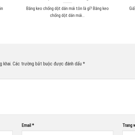
in
Băng keo chống dột dán mái tôn là gì? Băng keo
Giấ
chống dột dán mái...
 khai.
Các trường bắt buộc được đánh dấu
*
Email
*
Trang 