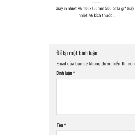
 mút xốp Băng keo 2
Giấy in nhiệt A6 100x150mm 500 tờ là gì? Giấy 
...
nhiệt A6 kích thước...
Để lại một bình luận
Email của bạn sẽ không được hiển thị công
Bình luận
*
Tên
*