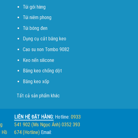
Túi gói hàng
Túi niêm phong
Túi bóng đen
Dụng cụ cắt băng keo
Cao su non Tombo 9082
Keo nến silicone
Băng keo chống dột
Băng keo xốp
Tất cả sản phẩm khác
LIÊN HỆ ĐẶT HÀNG:
Hotline:
0933
ng
541 902 (Ms Ngọc Ánh)
0352 393
. Hồ
674 (Hotline)
Email: