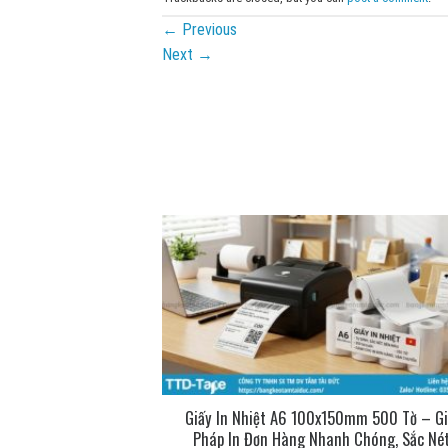
←
Previous
Next
→
ng để làm gì? Công
Giấy In Nhiệt A6 100x150mm 500 Tờ – Gi
 thực tế
Pháp In Đơn Hàng Nhanh Chóng, Sắc Né