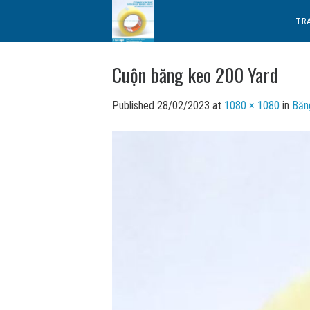
Skip
TR
to
content
Cuộn băng keo 200 Yard
Published
28/02/2023
at
1080 × 1080
in
Băng