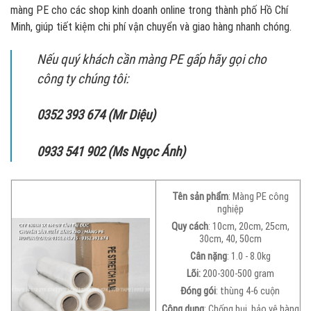
màng PE cho các shop kinh doanh online trong thành phố Hồ Chí
Minh, giúp tiết kiệm chi phí vận chuyển và giao hàng nhanh chóng.
Nếu quý khách cần màng PE gấp hãy gọi cho
công ty chúng tôi:
0352 393 674 (Mr Diệu)
0933 541 902 (Ms Ngọc Ánh)
Tên sản phẩm
: Màng PE công
nghiệp
Quy cách
: 10cm, 20cm, 25cm,
30cm, 40, 50cm
Cân nặng
: 1.0 - 8.0kg
Lõi:
200-300-500 gram
Đóng gói
: thùng 4-6 cuộn
Công dụng
: Chống bụi, bảo vệ hàng