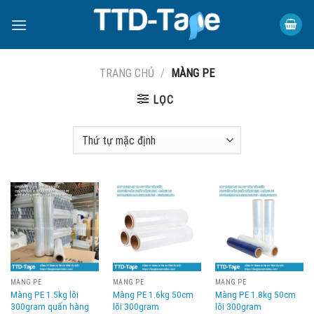
Skip
to
content
TRANG CHỦ
/
MÀNG PE
LỌC
MÀNG PE
MÀNG PE
MÀNG PE
Màng PE 1.5kg lõi
Màng PE 1.6kg 50cm
Màng PE 1.8kg 50cm
300gram quấn hàng
lõi 300gram
lõi 300gram