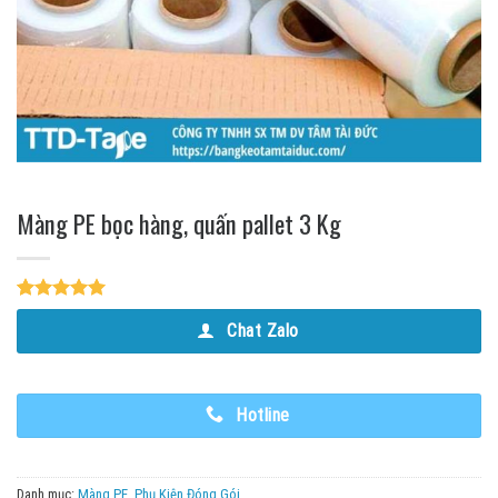
Màng PE bọc hàng, quấn pallet 3 Kg
5.00
1
trên 5
Chat Zalo
dựa trên
đánh giá
Hotline
Danh mục:
Màng PE
,
Phụ Kiện Đóng Gói