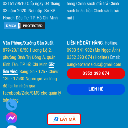
0316179610 Cấp ngày 04 tháng
hàng
Chính sách đổi trả
Chính
03 năm 2020. Nơi cấp: Sở Kế
sách hoàn tiền
Chính sách bảo
Hoạch Đầu Tư TP. Hồ Chí Minh
mật
Văn Phòng/Xưởng Sản Xuất:
LIÊN HỆ ĐẶT HÀNG:
Hotline:
879/20/10/50 Hương Lộ 2,
0933 541 902 (Ms Ngọc Ánh)
phường Bình Trị Đông A, quận
0352 393 674 (Hotline)
Email:
Bình Tân, TP. Hồ Chí Minh
Giờ
bangkeotamtaiduc@gmail.com
làm việc:
Sáng: 8h - 12h
-
Chiều:
0352 393 674
13h - 17h30
Ngoài giờ vui lòng
để lại tin nhắn qua
LIÊN HỆ
facebook/Zalo/SMS cho quản lý
bán hàng.
LẤY MÃ