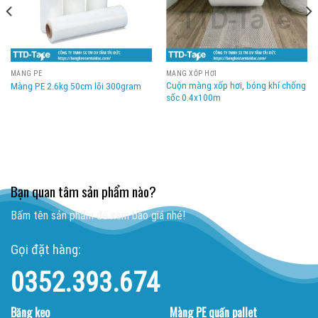
MÀNG PE
MÀNG XỐP HƠI
Cuộn màng xốp hơi, bóng khí chống
Màng PE 2.6kg 50cm lõi 300gram
sốc 0.4x100m
Bạn quan tâm sản phẩm nào?
Bấm tên sản phẩm để xem báo giá nhé!
Gọi đặt hàng:
0352.393.674
Băng keo
Màng PE quấn pallet