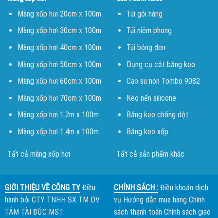
Màng xốp hơi 20cm x 100m
Túi gói hàng
Màng xốp hơi 30cm x 100m
Túi niêm phong
Màng xốp hơi 40cm x 100m
Túi bóng đen
Màng xốp hơi 50cm x 100m
Dụng cụ cắt băng keo
Màng xốp hơi 60cm x 100m
Cao su non Tombo 9082
Màng xốp hơi 70cm x 100m
Keo nến silicone
Màng xốp hơi 1.2m x 100m
Băng keo chống dột
Màng xốp hơi 1.4m x 100m
Băng keo xốp
Tất cả màng xốp hơi
Tất cả sản phẩm khác
GIỚI THIỆU VỀ CÔNG TY
Điều
CHÍNH SÁCH :
Điều khoản dịch
hành bởi
CTY TNHH SX TM DV
vụ
Hướng dẫn mua hàng
Chính
TÂM TÀI ĐỨC
MST:
sách thanh toán
Chính sách giao