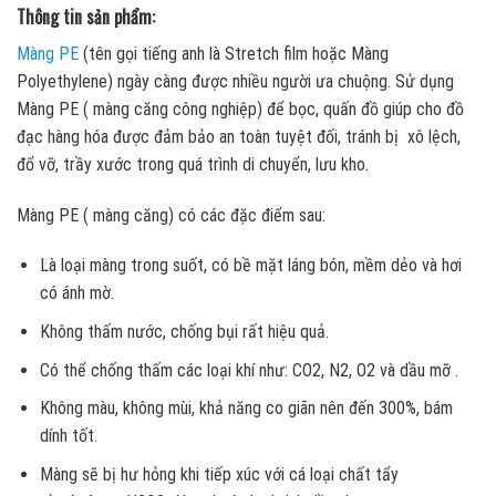
Thông tin sản phẩm:
Màng PE
(tên gọi tiếng anh là Stretch film hoặc Màng
Polyethylene) ngày càng được nhiều người ưa chuộng. Sử dụng
Màng PE ( màng căng công nghiệp) để bọc, quấn đồ giúp cho đồ
đạc hàng hóa được đảm bảo an toàn tuyệt đối, tránh bị xô lệch,
đổ vỡ, trầy xước trong quá trình di chuyển, lưu kho.
Màng PE ( màng căng) có các đặc điểm sau:
Là loại màng trong suốt, có bề mặt láng bón, mềm dẻo và hơi
có ánh mờ.
Không thấm nước, chống bụi rất hiệu quả.
Có thể chống thấm các loại khí như: CO2, N2, O2 và dầu mỡ .
Không màu, không mùi, khả năng co giãn nên đến 300%, bám
dính tốt.
Màng sẽ bị hư hỏng khi tiếp xúc với cá loại chất tẩy