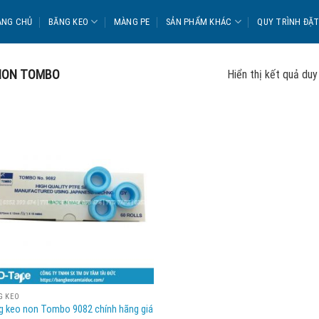
ANG CHỦ
BĂNG KEO
MÀNG PE
SẢN PHẨM KHÁC
QUY TRÌNH ĐẶ
NON TOMBO
Hiển thị kết quả duy
G KEO
g keo non Tombo 9082 chính hãng giá