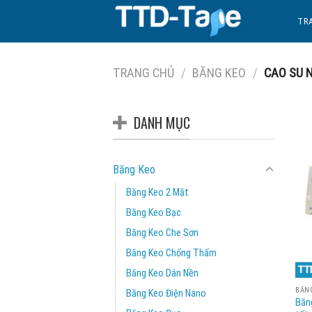
Skip
TR
to
content
TRANG CHỦ
/
BĂNG KEO
/
CAO SU 
DANH MỤC
Băng Keo
Băng Keo 2 Mặt
Băng Keo Bạc
Băng Keo Che Sơn
Băng Keo Chống Thấm
Băng Keo Dán Nền
BĂN
Băng Keo Điện Nano
Băn