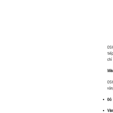
OSH
tiế
chỉ
Màu
OSH
văn
Đỏ
:
Vàn