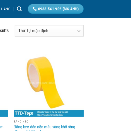
T HÀNG
0933.541.902 (MS ÁNH)
sults
BĂNG KEO
mm
Băng keo dán nền màu vàng khổ rộng