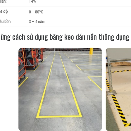
iãn:
14%
o
ệt độ
0 – 80
C
lâu bền
3 – 4 năm
ững cách sử dụng băng keo dán nền thông dụng