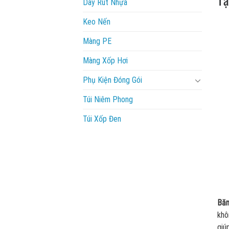
Dây Rút Nhựa
Keo Nến
Màng PE
Màng Xốp Hơi
Phụ Kiện Đóng Gói
Túi Niêm Phong
Túi Xốp Đen
Băn
khô
giú