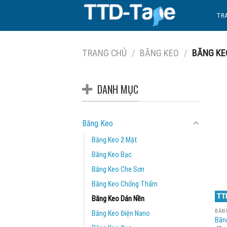
Skip
TR
to
content
TRANG CHỦ
/
BĂNG KEO
/
BĂNG KE
DANH MỤC
Băng Keo
Băng Keo 2 Mặt
Băng Keo Bạc
Băng Keo Che Sơn
Băng Keo Chống Thấm
Băng Keo Dán Nền
BĂN
Băng Keo Điện Nano
Băn