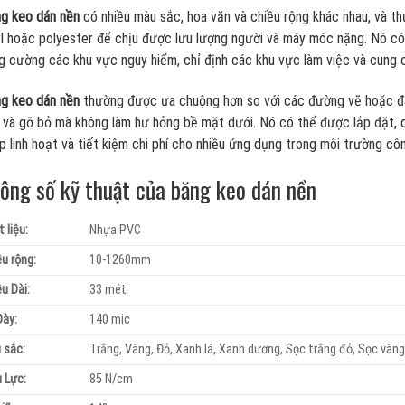
g keo dán nền
có nhiều màu sắc, hoa văn và chiều rộng khác nhau, và t
yl hoặc polyester để chịu được lưu lượng người và máy móc nặng. Nó có
g cường các khu vực nguy hiểm, chỉ định các khu vực làm việc và cung 
g keo dán nền
thường được ưa chuộng hơn so với các đường vẽ hoặc đán
 và gỡ bỏ mà không làm hư hỏng bề mặt dưới. Nó có thể được lắp đặt, d
p linh hoạt và tiết kiệm chi phí cho nhiều ứng dụng trong môi trường cô
ông số kỹ thuật của băng keo dán nền
 liệu:
Nhựa PVC
u rộng:
10-1260mm
u Dài:
33 mét
Dày:
140 mic
 sắc:
Trắng, Vàng, Đỏ, Xanh lá, Xanh dương, Sọc trắng đỏ, Sọc vàn
 Lực:
85 N/cm