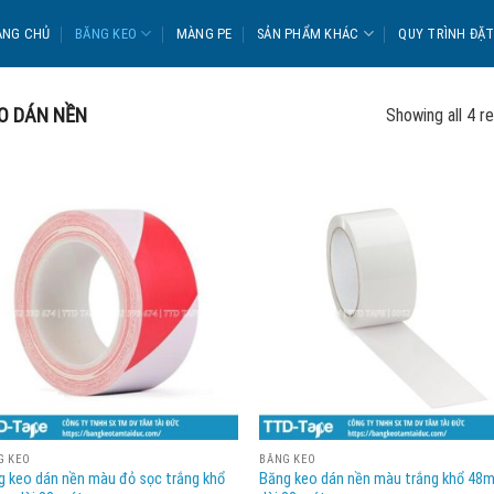
ANG CHỦ
BĂNG KEO
MÀNG PE
SẢN PHẨM KHÁC
QUY TRÌNH ĐẶ
O DÁN NỀN
Showing all 4 re
G KEO
BĂNG KEO
g keo dán nền màu đỏ sọc trắng khổ
Băng keo dán nền màu trắng khổ 48