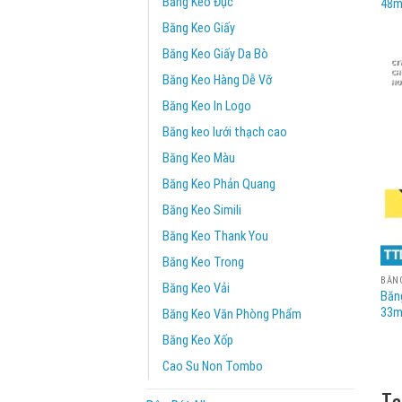
Băng Keo Đục
48m
Băng Keo Giấy
Băng Keo Giấy Da Bò
Băng Keo Hàng Dễ Vỡ
Băng Keo In Logo
Băng keo lưới thạch cao
Băng Keo Màu
Băng Keo Phản Quang
Băng Keo Simili
Băng Keo Thank You
Băng Keo Trong
BĂN
Băng Keo Vải
Băn
33
Băng Keo Văn Phòng Phẩm
Băng Keo Xốp
Cao Su Non Tombo
Tạ