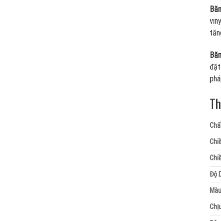
Băn
vin
tăn
Băn
đặt
phá
Th
Chất
Chiề
Chiề
Độ 
Màu
Chịu