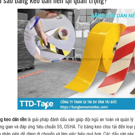
g keo dán nền
là giải pháp đánh dấu sàn giúp đội ngũ an toàn và quản lý
ng gian và đáp ứng tiêu chuẩn 5S, OSHA. Từ băng keo chịu tải đến loại 
p nhân viên dễ dàng di chuyển và làm việc hiệu quả hơn. Các dấu sàn nà