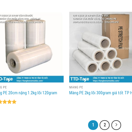
G PE
MÀNG PE
g PE 20cm nặng 1.2kg lõi 120gram
Màng PE 2kg lõi 300gram giá tốt TP
ợc xếp
ng
5.00
ao
1
2