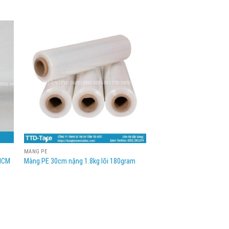
MÀNG PE
 HCM
Màng PE 30cm nặng 1.8kg lõi 180gram