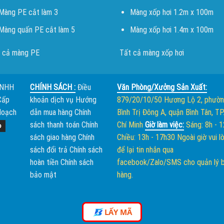
Màng PE cắt làm 3
Màng xốp hơi 1.2m x 100m
Màng quấn PE cắt làm 5
Màng xốp hơi 1.4m x 100m
 cả màng PE
Tất cả màng xốp hơi
TNHH
CHÍNH SÁCH :
Điều
Văn Phòng/Xưởng Sản Xuất:
Cấp
khoản dịch vụ
Hướng
879/20/10/50 Hương Lộ 2, phườ
Hoạch
dẫn mua hàng
Chính
Bình Trị Đông A, quận Bình Tân, TP
sách thanh toán
Chính
Chí Minh
Giờ làm việc:
Sáng: 8h - 
sách giao hàng
Chính
Chiều: 13h - 17h30
Ngoài giờ vui l
sách đổi trả
Chính sách
để lại tin nhắn qua
hoàn tiền
Chính sách
facebook/Zalo/SMS cho quản lý 
bảo mật
hàng.
LẤY MÃ