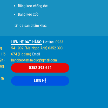
Băng keo chống dột
Băng keo xốp
Tất cả sản phẩm khác
LIÊN HỆ ĐẶT HÀNG:
Hotline:
0933
ng
541 902 (Ms Ngọc Ánh)
0352 393
. Hồ
674 (Hotline)
Email:
12h
-
bangkeotamtaiduc@gmail.com
òng
0352 393 674
bán
LIÊN HỆ