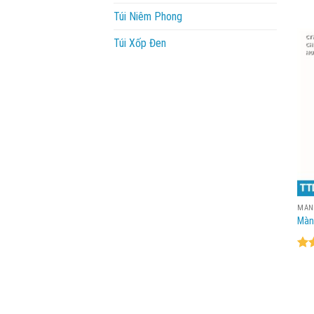
Túi Niêm Phong
Túi Xốp Đen
MÀN
Màn
Đư
hạ
5 s