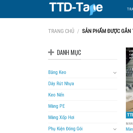
Skip
TR
to
content
TRANG CHỦ
/
SẢN PHẨM ĐƯỢC GẮN 
DANH MỤC
Băng Keo
Dây Rút Nhựa
Keo Nến
Màng PE
Màng Xốp Hơi
MÀN
Phụ Kiện Đóng Gói
Màn