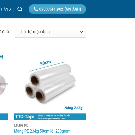
T HÀNG
0933.541.902 (MS ÁNH)
t quả
MÀNG PE
Màng PE 2.6kg 50cm lõi 200gram