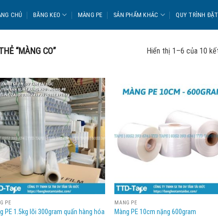
ANG CHỦ
BĂNG KEO
MÀNG PE
SẢN PHẨM KHÁC
QUY TRÌNH ĐẶ
THẺ “MÀNG CO”
Hiển thị 1–6 của 10 kế
G PE
MÀNG PE
g PE 1.5kg lõi 300gram quấn hàng hóa
Màng PE 10cm nặng 600gram