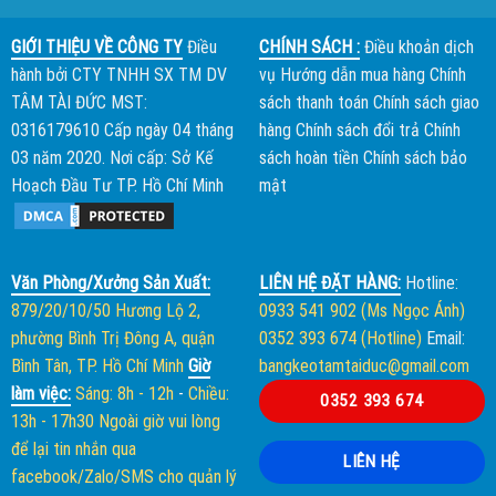
GIỚI THIỆU VỀ CÔNG TY
Điều
CHÍNH SÁCH :
Điều khoản dịch
hành bởi
CTY TNHH SX TM DV
vụ
Hướng dẫn mua hàng
Chính
TÂM TÀI ĐỨC
MST:
sách thanh toán
Chính sách giao
0316179610 Cấp ngày 04 tháng
hàng
Chính sách đổi trả
Chính
03 năm 2020. Nơi cấp: Sở Kế
sách hoàn tiền
Chính sách bảo
Hoạch Đầu Tư TP. Hồ Chí Minh
mật
Văn Phòng/Xưởng Sản Xuất:
LIÊN HỆ ĐẶT HÀNG:
Hotline:
879/20/10/50 Hương Lộ 2,
0933 541 902 (Ms Ngọc Ánh)
phường Bình Trị Đông A, quận
0352 393 674 (Hotline)
Email:
Bình Tân, TP. Hồ Chí Minh
Giờ
bangkeotamtaiduc@gmail.com
làm việc:
Sáng: 8h - 12h
-
Chiều:
0352 393 674
13h - 17h30
Ngoài giờ vui lòng
để lại tin nhắn qua
LIÊN HỆ
facebook/Zalo/SMS cho quản lý