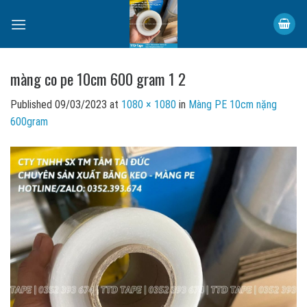
Skip
to
content
màng co pe 10cm 600 gram 1 2
Published
09/03/2023
at
1080 × 1080
in
Màng PE 10cm nặng
600gram