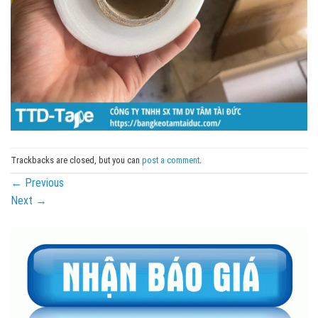
Trackbacks are closed, but you can
post a comment
.
←
Previous
Next
→