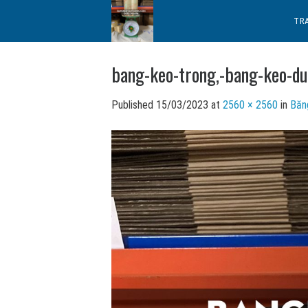
Skip
TR
to
content
bang-keo-trong,-bang-keo-d
Published
15/03/2023
at
2560 × 2560
in
Băng