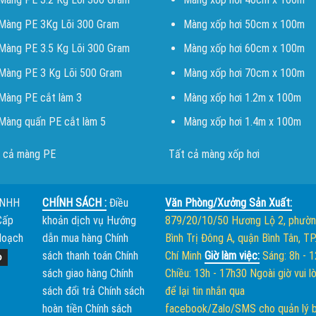
Màng PE 3Kg Lõi 300 Gram
Màng xốp hơi 50cm x 100m
Màng PE 3.5 Kg Lõi 300 Gram
Màng xốp hơi 60cm x 100m
Màng PE 3 Kg Lõi 500 Gram
Màng xốp hơi 70cm x 100m
Màng PE cắt làm 3
Màng xốp hơi 1.2m x 100m
Màng quấn PE cắt làm 5
Màng xốp hơi 1.4m x 100m
 cả màng PE
Tất cả màng xốp hơi
TNHH
CHÍNH SÁCH :
Điều
Văn Phòng/Xưởng Sản Xuất:
Cấp
khoản dịch vụ
Hướng
879/20/10/50 Hương Lộ 2, phườ
Hoạch
dẫn mua hàng
Chính
Bình Trị Đông A, quận Bình Tân, TP
sách thanh toán
Chính
Chí Minh
Giờ làm việc:
Sáng: 8h - 
sách giao hàng
Chính
Chiều: 13h - 17h30
Ngoài giờ vui l
sách đổi trả
Chính sách
để lại tin nhắn qua
hoàn tiền
Chính sách
facebook/Zalo/SMS cho quản lý 