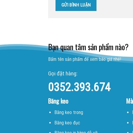
Bạn quan tâm sản phẩm nào?
Bấm tên sản phẩm để xem báo giá nhé!
Gọi đặt hàng:
0352.393.674
Băng keo
Mà
Băng keo trong
Băng keo đục
Băng keo in hàng dễ vỡ