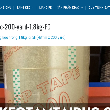
ANG CHỦ
BĂNG KEO
MÀNG PE
SẢN PHẨM KHÁC
QUY TRÌNH ĐẶ
uc-200-yard-1.8kg-FD
 keo trong 1.8kg lõi 5li (48mm x 200 yard)