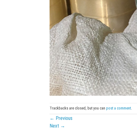
Trackbacks are closed, but you can
post a comment
.
←
Previous
Next
→