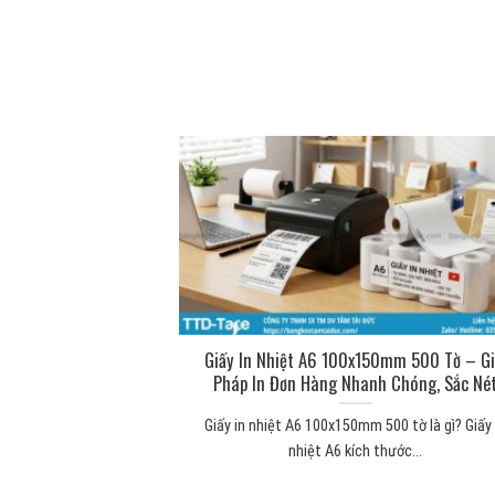
ng để làm gì? Công
Giấy In Nhiệt A6 100x150mm 500 Tờ – Gi
 thực tế
Pháp In Đơn Hàng Nhanh Chóng, Sắc Né
 mút xốp Băng keo 2
Giấy in nhiệt A6 100x150mm 500 tờ là gì? Giấy 
...
nhiệt A6 kích thước...