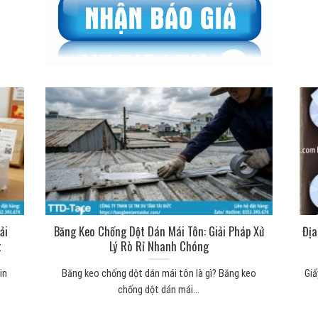
ải
Băng Keo Chống Dột Dán Mái Tôn: Giải Pháp Xử
Địa
t
Lý Rò Rỉ Nhanh Chóng
in
Băng keo chống dột dán mái tôn là gì? Băng keo
Giấ
chống dột dán mái...