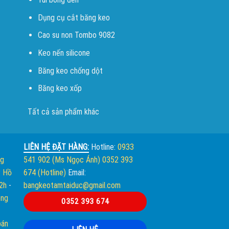
Dụng cụ cắt băng keo
Cao su non Tombo 9082
Keo nến silicone
Băng keo chống dột
Băng keo xốp
Tất cả sản phẩm khác
LIÊN HỆ ĐẶT HÀNG:
Hotline:
0933
ng
541 902 (Ms Ngọc Ánh)
0352 393
. Hồ
674 (Hotline)
Email:
12h
-
bangkeotamtaiduc@gmail.com
òng
0352 393 674
bán