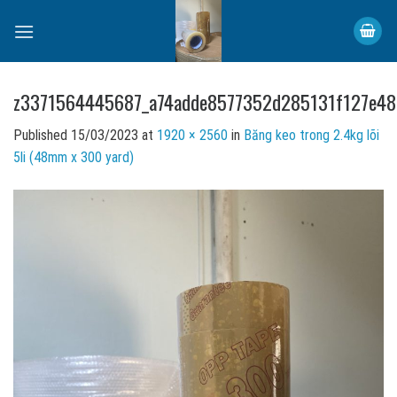
Skip
to
content
z3371564445687_a74adde8577352d285131f127e4
Published
15/03/2023
at
1920 × 2560
in
Băng keo trong 2.4kg lõi
5li (48mm x 300 yard)