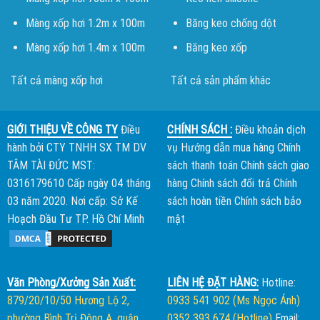
Màng xốp hơi 1.2m x 100m
Băng keo chống dột
Màng xốp hơi 1.4m x 100m
Băng keo xốp
Tất cả màng xốp hơi
Tất cả sản phẩm khác
GIỚI THIỆU VỀ CÔNG TY
Điều
CHÍNH SÁCH :
Điều khoản dịch
hành bởi
CTY TNHH SX TM DV
vụ
Hướng dẫn mua hàng
Chính
TÂM TÀI ĐỨC
MST:
sách thanh toán
Chính sách giao
0316179610 Cấp ngày 04 tháng
hàng
Chính sách đổi trả
Chính
03 năm 2020. Nơi cấp: Sở Kế
sách hoàn tiền
Chính sách bảo
Hoạch Đầu Tư TP. Hồ Chí Minh
mật
Văn Phòng/Xưởng Sản Xuất:
LIÊN HỆ ĐẶT HÀNG:
Hotline:
879/20/10/50 Hương Lộ 2,
0933 541 902 (Ms Ngọc Ánh)
phường Bình Trị Đông A, quận
0352 393 674 (Hotline)
Email: