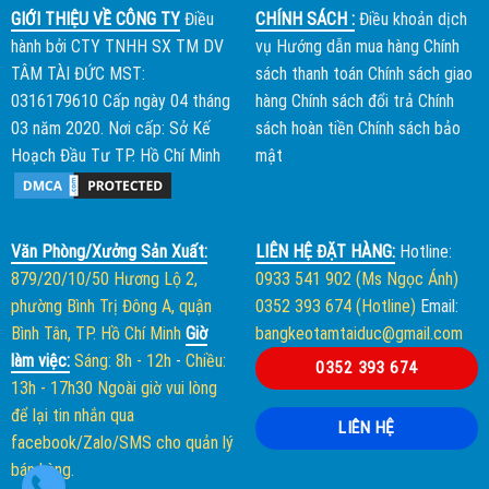
GIỚI THIỆU VỀ CÔNG TY
Điều
CHÍNH SÁCH :
Điều khoản dịch
hành bởi
CTY TNHH SX TM DV
vụ
Hướng dẫn mua hàng
Chính
TÂM TÀI ĐỨC
MST:
sách thanh toán
Chính sách giao
0316179610 Cấp ngày 04 tháng
hàng
Chính sách đổi trả
Chính
03 năm 2020. Nơi cấp: Sở Kế
sách hoàn tiền
Chính sách bảo
Hoạch Đầu Tư TP. Hồ Chí Minh
mật
Văn Phòng/Xưởng Sản Xuất:
LIÊN HỆ ĐẶT HÀNG:
Hotline:
879/20/10/50 Hương Lộ 2,
0933 541 902 (Ms Ngọc Ánh)
phường Bình Trị Đông A, quận
0352 393 674 (Hotline)
Email:
Bình Tân, TP. Hồ Chí Minh
Giờ
bangkeotamtaiduc@gmail.com
làm việc:
Sáng: 8h - 12h
-
Chiều:
0352 393 674
13h - 17h30
Ngoài giờ vui lòng
để lại tin nhắn qua
LIÊN HỆ
facebook/Zalo/SMS cho quản lý
bán hàng.