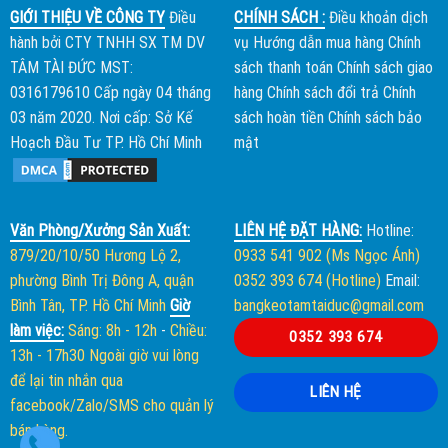
GIỚI THIỆU VỀ CÔNG TY
Điều
CHÍNH SÁCH :
Điều khoản dịch
hành bởi
CTY TNHH SX TM DV
vụ
Hướng dẫn mua hàng
Chính
TÂM TÀI ĐỨC
MST:
sách thanh toán
Chính sách giao
0316179610 Cấp ngày 04 tháng
hàng
Chính sách đổi trả
Chính
03 năm 2020. Nơi cấp: Sở Kế
sách hoàn tiền
Chính sách bảo
Hoạch Đầu Tư TP. Hồ Chí Minh
mật
Văn Phòng/Xưởng Sản Xuất:
LIÊN HỆ ĐẶT HÀNG:
Hotline:
879/20/10/50 Hương Lộ 2,
0933 541 902 (Ms Ngọc Ánh)
phường Bình Trị Đông A, quận
0352 393 674 (Hotline)
Email:
Bình Tân, TP. Hồ Chí Minh
Giờ
bangkeotamtaiduc@gmail.com
làm việc:
Sáng: 8h - 12h
-
Chiều:
0352 393 674
13h - 17h30
Ngoài giờ vui lòng
để lại tin nhắn qua
LIÊN HỆ
facebook/Zalo/SMS cho quản lý
bán hàng.