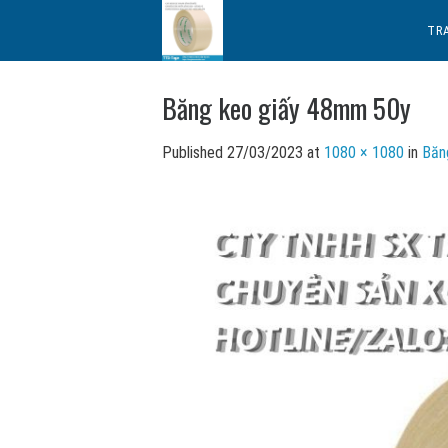
Skip
TR
to
content
Băng keo giấy 48mm 50y
Published
27/03/2023
at
1080 × 1080
in
Băn