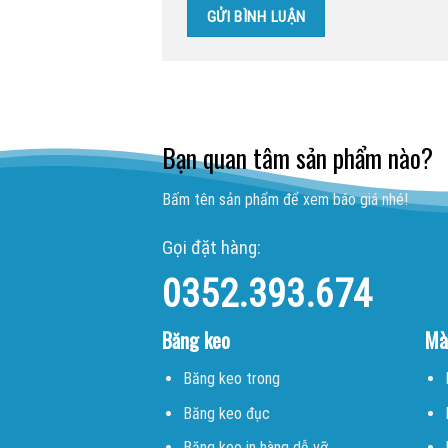
Bạn quan tâm sản phẩm nào?
Bấm tên sản phẩm để xem báo giá nhé!
Gọi đặt hàng:
0352.393.674
Băng keo
Mà
Băng keo trong
Băng keo đục
Băng keo in hàng dễ vỡ