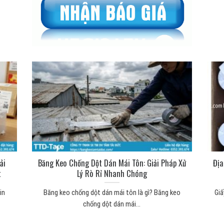
ải
Băng Keo Chống Dột Dán Mái Tôn: Giải Pháp Xử
Địa
t
Lý Rò Rỉ Nhanh Chóng
in
Băng keo chống dột dán mái tôn là gì? Băng keo
Giấ
chống dột dán mái...