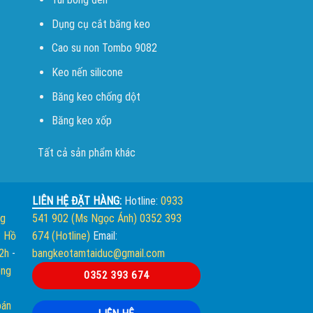
Dụng cụ cắt băng keo
Cao su non Tombo 9082
Keo nến silicone
Băng keo chống dột
Băng keo xốp
Tất cả sản phẩm khác
LIÊN HỆ ĐẶT HÀNG:
Hotline:
0933
ng
541 902 (Ms Ngọc Ánh)
0352 393
. Hồ
674 (Hotline)
Email:
12h
-
bangkeotamtaiduc@gmail.com
òng
0352 393 674
bán