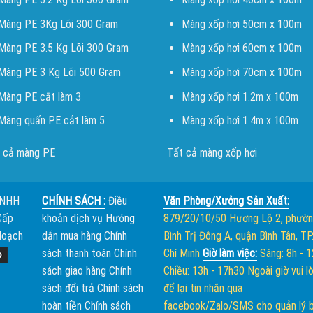
Màng PE 3Kg Lõi 300 Gram
Màng xốp hơi 50cm x 100m
Màng PE 3.5 Kg Lõi 300 Gram
Màng xốp hơi 60cm x 100m
Màng PE 3 Kg Lõi 500 Gram
Màng xốp hơi 70cm x 100m
Màng PE cắt làm 3
Màng xốp hơi 1.2m x 100m
Màng quấn PE cắt làm 5
Màng xốp hơi 1.4m x 100m
 cả màng PE
Tất cả màng xốp hơi
TNHH
CHÍNH SÁCH :
Điều
Văn Phòng/Xưởng Sản Xuất:
Cấp
khoản dịch vụ
Hướng
879/20/10/50 Hương Lộ 2, phườ
Hoạch
dẫn mua hàng
Chính
Bình Trị Đông A, quận Bình Tân, TP
sách thanh toán
Chính
Chí Minh
Giờ làm việc:
Sáng: 8h - 
sách giao hàng
Chính
Chiều: 13h - 17h30
Ngoài giờ vui l
sách đổi trả
Chính sách
để lại tin nhắn qua
hoàn tiền
Chính sách
facebook/Zalo/SMS cho quản lý 