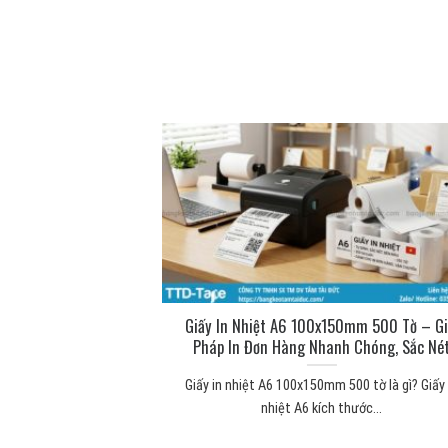
ng để làm gì? Công
Giấy In Nhiệt A6 100x150mm 500 Tờ – Gi
 thực tế
Pháp In Đơn Hàng Nhanh Chóng, Sắc Né
 mút xốp Băng keo 2
Giấy in nhiệt A6 100x150mm 500 tờ là gì? Giấy 
...
nhiệt A6 kích thước...