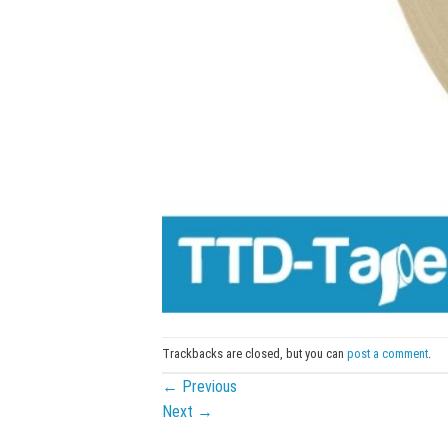
Trackbacks are closed, but you can
post a comment
.
←
Previous
Next
→