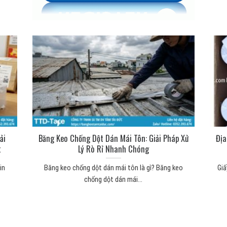
ải
Băng Keo Chống Dột Dán Mái Tôn: Giải Pháp Xử
Địa
t
Lý Rò Rỉ Nhanh Chóng
in
Băng keo chống dột dán mái tôn là gì? Băng keo
Giấ
chống dột dán mái...