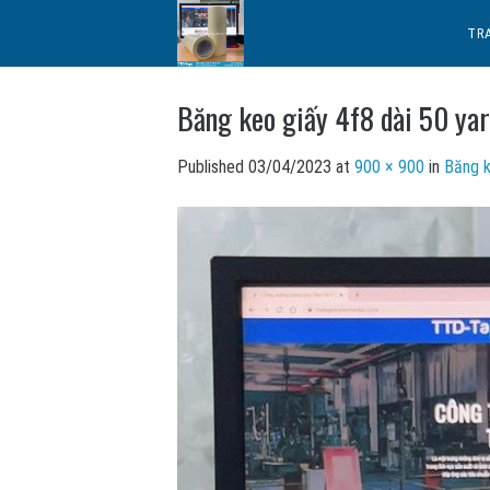
Skip
TR
to
content
Băng keo giấy 4f8 dài 50 ya
Published
03/04/2023
at
900 × 900
in
Băng k