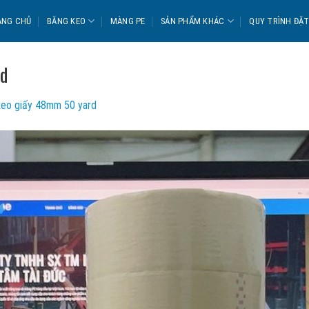
ANG CHỦ
BĂNG KEO
MÀNG PE
SẢN PHẨM KHÁC
QUY TRÌNH ĐẶ
rd
eo giấy 48mm 50 yard