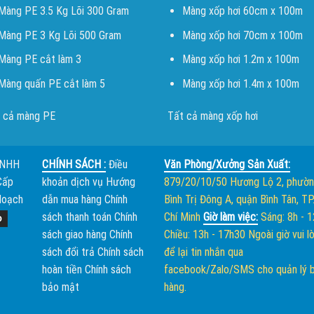
Màng PE 3.5 Kg Lõi 300 Gram
Màng xốp hơi 60cm x 100m
Màng PE 3 Kg Lõi 500 Gram
Màng xốp hơi 70cm x 100m
Màng PE cắt làm 3
Màng xốp hơi 1.2m x 100m
Màng quấn PE cắt làm 5
Màng xốp hơi 1.4m x 100m
 cả màng PE
Tất cả màng xốp hơi
TNHH
CHÍNH SÁCH :
Điều
Văn Phòng/Xưởng Sản Xuất:
Cấp
khoản dịch vụ
Hướng
879/20/10/50 Hương Lộ 2, phườ
Hoạch
dẫn mua hàng
Chính
Bình Trị Đông A, quận Bình Tân, TP
sách thanh toán
Chính
Chí Minh
Giờ làm việc:
Sáng: 8h - 
sách giao hàng
Chính
Chiều: 13h - 17h30
Ngoài giờ vui l
sách đổi trả
Chính sách
để lại tin nhắn qua
hoàn tiền
Chính sách
facebook/Zalo/SMS cho quản lý 
bảo mật
hàng.