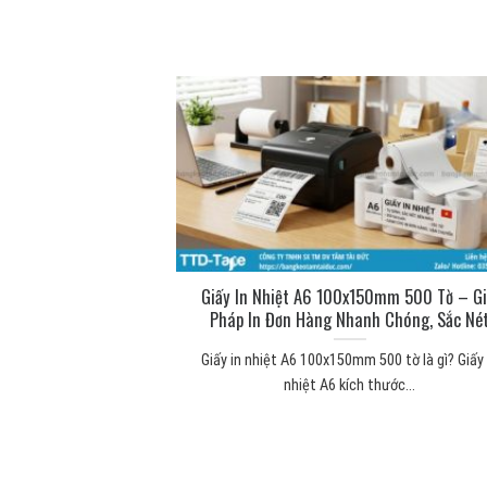
ng để làm gì? Công
Giấy In Nhiệt A6 100x150mm 500 Tờ – Gi
 thực tế
Pháp In Đơn Hàng Nhanh Chóng, Sắc Né
 mút xốp Băng keo 2
Giấy in nhiệt A6 100x150mm 500 tờ là gì? Giấy 
...
nhiệt A6 kích thước...