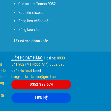
Cao su non Tombo 9082
Keo nến silicone
Băng keo chống dột
Băng keo xốp
Tất cả sản phẩm khác
LIÊN HỆ ĐẶT HÀNG:
Hotline:
0933
ng
541 902 (Ms Ngọc Ánh)
0352 393
. Hồ
674 (Hotline)
Email:
12h
-
bangkeotamtaiduc@gmail.com
òng
0352 393 674
bán
LIÊN HỆ