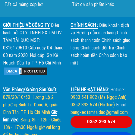
Tất cả màng xốp hơi
Tất cả sản phẩm khác
GIỚI THIỆU VỀ CÔNG TY
Điều
CHÍNH SÁCH :
Điều khoản dịch
hành bởi
CTY TNHH SX TM DV
vụ
Hướng dẫn mua hàng
Chính
TÂM TÀI ĐỨC
MST:
sách thanh toán
Chính sách giao
0316179610 Cấp ngày 04 tháng
hàng
Chính sách đổi trả
Chính
03 năm 2020. Nơi cấp: Sở Kế
sách hoàn tiền
Chính sách bảo
Hoạch Đầu Tư TP. Hồ Chí Minh
mật
Văn Phòng/Xưởng Sản Xuất:
LIÊN HỆ ĐẶT HÀNG:
Hotline:
879/20/10/50 Hương Lộ 2,
0933 541 902 (Ms Ngọc Ánh)
phường Bình Trị Đông A, quận
0352 393 674 (Hotline)
Email:
Bình Tân, TP. Hồ Chí Minh
Giờ
bangkeotamtaiduc@gmail.com
làm việc:
Sáng: 8h - 12h
-
Chiều:
0352 393 674
13h - 17h30
Ngoài giờ vui lòng
để lại tin nhắn qua