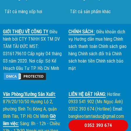
Tất cả màng xốp hơi
Tất cả sản phẩm khác
GIỚI THIỆU VỀ CÔNG TY
Điều
CHÍNH SÁCH :
Điều khoản dịch
hành bởi
CTY TNHH SX TM DV
vụ
Hướng dẫn mua hàng
Chính
TÂM TÀI ĐỨC
MST:
sách thanh toán
Chính sách giao
0316179610 Cấp ngày 04 tháng
hàng
Chính sách đổi trả
Chính
03 năm 2020. Nơi cấp: Sở Kế
sách hoàn tiền
Chính sách bảo
Hoạch Đầu Tư TP. Hồ Chí Minh
mật
Văn Phòng/Xưởng Sản Xuất:
LIÊN HỆ ĐẶT HÀNG:
Hotline:
879/20/10/50 Hương Lộ 2,
0933 541 902 (Ms Ngọc Ánh)
phường Bình Trị Đông A, quận
0352 393 674 (Hotline)
Email:
Bình Tân, TP. Hồ Chí Minh
Giờ
bangkeotamtaiduc@gmail.com
làm việc:
Sáng: 8h - 12h
-
Chiều:
0352 393 674
13h - 17h30
Ngoài giờ vui lòng