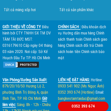
Tất cả màng xốp hơi
Tất cả sản phẩm khác
GIỚI THIỆU VỀ CÔNG TY
Điều
CHÍNH SÁCH :
Điều khoản dịch
hành bởi
CTY TNHH SX TM DV
vụ
Hướng dẫn mua hàng
Chính
TÂM TÀI ĐỨC
MST:
sách thanh toán
Chính sách giao
0316179610 Cấp ngày 04 tháng
hàng
Chính sách đổi trả
Chính
03 năm 2020. Nơi cấp: Sở Kế
sách hoàn tiền
Chính sách bảo
Hoạch Đầu Tư TP. Hồ Chí Minh
mật
Văn Phòng/Xưởng Sản Xuất:
LIÊN HỆ ĐẶT HÀNG:
Hotline:
879/20/10/50 Hương Lộ 2,
0933 541 902 (Ms Ngọc Ánh)
phường Bình Trị Đông A, quận
0352 393 674 (Hotline)
Email:
Bình Tân, TP. Hồ Chí Minh
Giờ
bangkeotamtaiduc@gmail.com
làm việc:
Sáng: 8h - 12h
-
Chiều:
0352 393 674
13h - 17h30
Ngoài giờ vui lòng