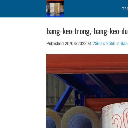
Skip
TR
to
content
bang-keo-trong,-bang-keo-d
Published
20/04/2023
at
2560 × 2560
in
Băn