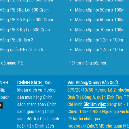
Màng PE 3Kg Lõi 300 Gram
Màng xốp hơi 50cm x 100m
Màng PE 3.5 Kg Lõi 300 Gram
Màng xốp hơi 60cm x 100m
Màng PE 3 Kg Lõi 500 Gram
Màng xốp hơi 70cm x 100m
Màng PE cắt làm 3
Màng xốp hơi 1.2m x 100m
Màng quấn PE cắt làm 5
Màng xốp hơi 1.4m x 100m
 cả màng PE
Tất cả màng xốp hơi
TNHH
CHÍNH SÁCH :
Điều
Văn Phòng/Xưởng Sản Xuất:
Cấp
khoản dịch vụ
Hướng
879/20/10/50 Hương Lộ 2, phườ
Hoạch
dẫn mua hàng
Chính
Bình Trị Đông A, quận Bình Tân, TP
sách thanh toán
Chính
Chí Minh
Giờ làm việc:
Sáng: 8h - 
sách giao hàng
Chính
Chiều: 13h - 17h30
Ngoài giờ vui l
sách đổi trả
Chính sách
để lại tin nhắn qua
hoàn tiền
Chính sách
facebook/Zalo/SMS cho quản lý 