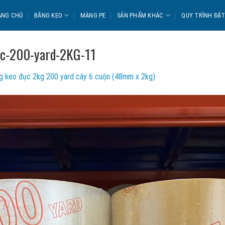
ANG CHỦ
BĂNG KEO
MÀNG PE
SẢN PHẨM KHÁC
QUY TRÌNH ĐẶ
uc-200-yard-2KG-11
g keo đục 2kg 200 yard cây 6 cuộn (48mm x 2kg)