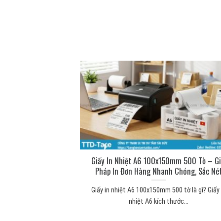
ng để làm gì? Công
Giấy In Nhiệt A6 100x150mm 500 Tờ – Gi
 thực tế
Pháp In Đơn Hàng Nhanh Chóng, Sắc Né
 mút xốp Băng keo 2
Giấy in nhiệt A6 100x150mm 500 tờ là gì? Giấy 
...
nhiệt A6 kích thước...