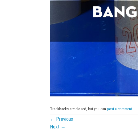
Trackbacks are closed, but you can
post a comment
.
←
Previous
Next
→