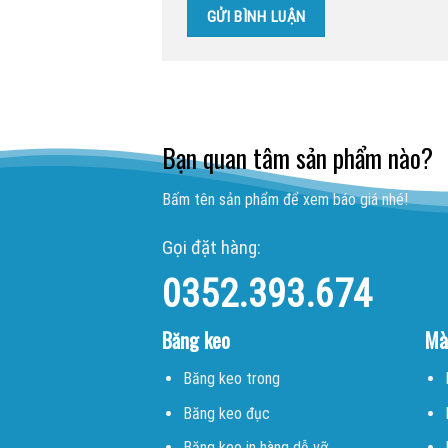
Bạn quan tâm sản phẩm nào?
Bấm tên sản phẩm để xem báo giá nhé!
Gọi đặt hàng:
0352.393.674
Băng keo
Mà
Băng keo trong
Băng keo đục
Băng keo in hàng dễ vỡ