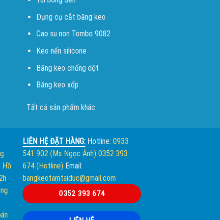
Dụng cụ cắt băng keo
Cao su non Tombo 9082
Keo nến silicone
Băng keo chống dột
Băng keo xốp
Tất cả sản phẩm khác
LIÊN HỆ ĐẶT HÀNG:
Hotline:
0933
ng
541 902 (Ms Ngọc Ánh)
0352 393
. Hồ
674 (Hotline)
Email:
12h
-
bangkeotamtaiduc@gmail.com
òng
0352 393 674
bán