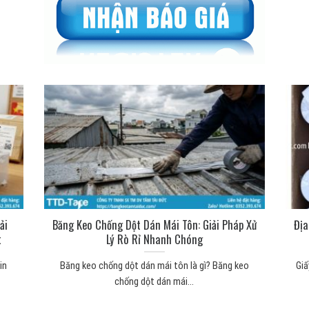
ải
Băng Keo Chống Dột Dán Mái Tôn: Giải Pháp Xử
Địa
t
Lý Rò Rỉ Nhanh Chóng
in
Băng keo chống dột dán mái tôn là gì? Băng keo
Giấ
chống dột dán mái...