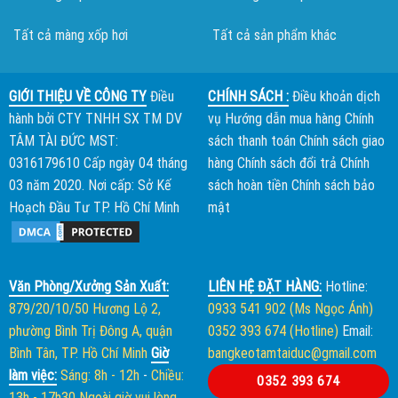
Tất cả màng xốp hơi
Tất cả sản phẩm khác
GIỚI THIỆU VỀ CÔNG TY
Điều
CHÍNH SÁCH :
Điều khoản dịch
hành bởi
CTY TNHH SX TM DV
vụ
Hướng dẫn mua hàng
Chính
TÂM TÀI ĐỨC
MST:
sách thanh toán
Chính sách giao
0316179610 Cấp ngày 04 tháng
hàng
Chính sách đổi trả
Chính
03 năm 2020. Nơi cấp: Sở Kế
sách hoàn tiền
Chính sách bảo
Hoạch Đầu Tư TP. Hồ Chí Minh
mật
Văn Phòng/Xưởng Sản Xuất:
LIÊN HỆ ĐẶT HÀNG:
Hotline:
879/20/10/50 Hương Lộ 2,
0933 541 902 (Ms Ngọc Ánh)
phường Bình Trị Đông A, quận
0352 393 674 (Hotline)
Email:
Bình Tân, TP. Hồ Chí Minh
Giờ
bangkeotamtaiduc@gmail.com
làm việc:
Sáng: 8h - 12h
-
Chiều:
0352 393 674
13h - 17h30
Ngoài giờ vui lòng