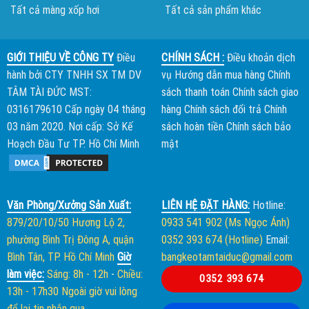
Tất cả màng xốp hơi
Tất cả sản phẩm khác
GIỚI THIỆU VỀ CÔNG TY
Điều
CHÍNH SÁCH :
Điều khoản dịch
hành bởi
CTY TNHH SX TM DV
vụ
Hướng dẫn mua hàng
Chính
TÂM TÀI ĐỨC
MST:
sách thanh toán
Chính sách giao
0316179610 Cấp ngày 04 tháng
hàng
Chính sách đổi trả
Chính
03 năm 2020. Nơi cấp: Sở Kế
sách hoàn tiền
Chính sách bảo
Hoạch Đầu Tư TP. Hồ Chí Minh
mật
Văn Phòng/Xưởng Sản Xuất:
LIÊN HỆ ĐẶT HÀNG:
Hotline:
879/20/10/50 Hương Lộ 2,
0933 541 902 (Ms Ngọc Ánh)
phường Bình Trị Đông A, quận
0352 393 674 (Hotline)
Email:
Bình Tân, TP. Hồ Chí Minh
Giờ
bangkeotamtaiduc@gmail.com
làm việc:
Sáng: 8h - 12h
-
Chiều:
0352 393 674
13h - 17h30
Ngoài giờ vui lòng
để lại tin nhắn qua