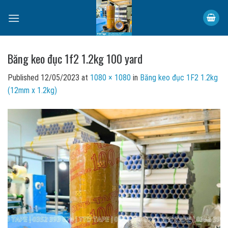
Skip
to
content
Băng keo đục 1f2 1.2kg 100 yard
Published
12/05/2023
at
1080 × 1080
in
Băng keo đục 1F2 1.2kg
(12mm x 1.2kg)