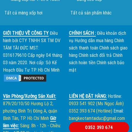
Tất cả màng xốp hơi
Tất cả sản phẩm khác
GIỚI THIỆU VỀ CÔNG TY
Điều
CHÍNH SÁCH :
Điều khoản dịch
hành bởi
CTY TNHH SX TM DV
vụ
Hướng dẫn mua hàng
Chính
TÂM TÀI ĐỨC
MST:
sách thanh toán
Chính sách giao
0316179610 Cấp ngày 04 tháng
hàng
Chính sách đổi trả
Chính
03 năm 2020. Nơi cấp: Sở Kế
sách hoàn tiền
Chính sách bảo
Hoạch Đầu Tư TP. Hồ Chí Minh
mật
Văn Phòng/Xưởng Sản Xuất:
LIÊN HỆ ĐẶT HÀNG:
Hotline:
879/20/10/50 Hương Lộ 2,
0933 541 902 (Ms Ngọc Ánh)
phường Bình Trị Đông A, quận
0352 393 674 (Hotline)
Email:
Bình Tân, TP. Hồ Chí Minh
Giờ
bangkeotamtaiduc@gmail.com
làm việc:
Sáng: 8h - 12h
-
Chiều:
0352 393 674