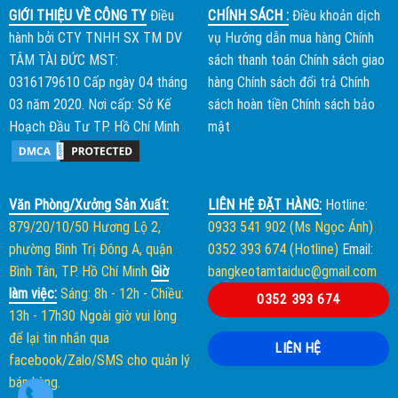
GIỚI THIỆU VỀ CÔNG TY
Điều
CHÍNH SÁCH :
Điều khoản dịch
hành bởi
CTY TNHH SX TM DV
vụ
Hướng dẫn mua hàng
Chính
TÂM TÀI ĐỨC
MST:
sách thanh toán
Chính sách giao
0316179610 Cấp ngày 04 tháng
hàng
Chính sách đổi trả
Chính
03 năm 2020. Nơi cấp: Sở Kế
sách hoàn tiền
Chính sách bảo
Hoạch Đầu Tư TP. Hồ Chí Minh
mật
Văn Phòng/Xưởng Sản Xuất:
LIÊN HỆ ĐẶT HÀNG:
Hotline:
879/20/10/50 Hương Lộ 2,
0933 541 902 (Ms Ngọc Ánh)
phường Bình Trị Đông A, quận
0352 393 674 (Hotline)
Email:
Bình Tân, TP. Hồ Chí Minh
Giờ
bangkeotamtaiduc@gmail.com
làm việc:
Sáng: 8h - 12h
-
Chiều:
0352 393 674
13h - 17h30
Ngoài giờ vui lòng
để lại tin nhắn qua
LIÊN HỆ
facebook/Zalo/SMS cho quản lý
bán hàng.