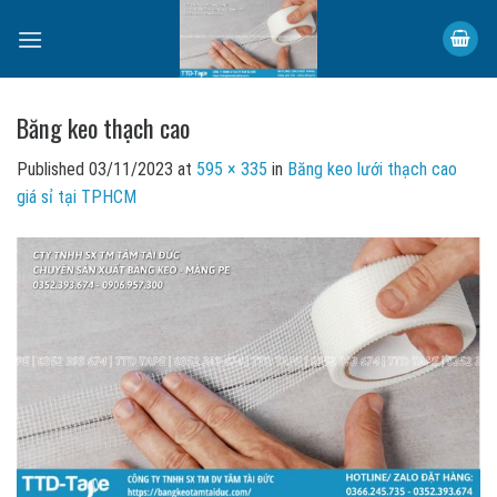
Skip
to
content
Băng keo thạch cao
Published
03/11/2023
at
595 × 335
in
Băng keo lưới thạch cao
giá sỉ tại TPHCM