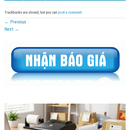
Trackbacks are closed, but you can
post a comment
.
←
Previous
Next
→