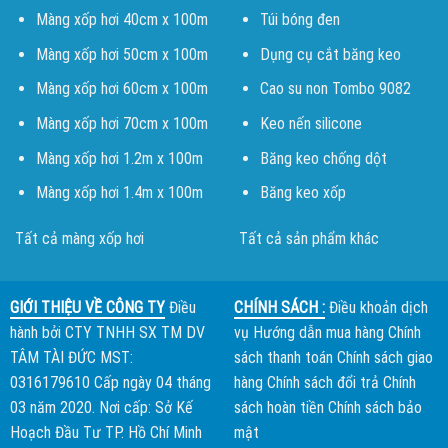
Màng xốp hơi 40cm x 100m
Túi bóng đen
Màng xốp hơi 50cm x 100m
Dụng cụ cắt băng keo
Màng xốp hơi 60cm x 100m
Cao su non Tombo 9082
Màng xốp hơi 70cm x 100m
Keo nến silicone
Màng xốp hơi 1.2m x 100m
Băng keo chống dột
Màng xốp hơi 1.4m x 100m
Băng keo xốp
Tất cả màng xốp hơi
Tất cả sản phẩm khác
GIỚI THIỆU VỀ CÔNG TY
Điều
CHÍNH SÁCH :
Điều khoản dịch
hành bởi
CTY TNHH SX TM DV
vụ
Hướng dẫn mua hàng
Chính
TÂM TÀI ĐỨC
MST:
sách thanh toán
Chính sách giao
0316179610 Cấp ngày 04 tháng
hàng
Chính sách đổi trả
Chính
03 năm 2020. Nơi cấp: Sở Kế
sách hoàn tiền
Chính sách bảo
Hoạch Đầu Tư TP. Hồ Chí Minh
mật