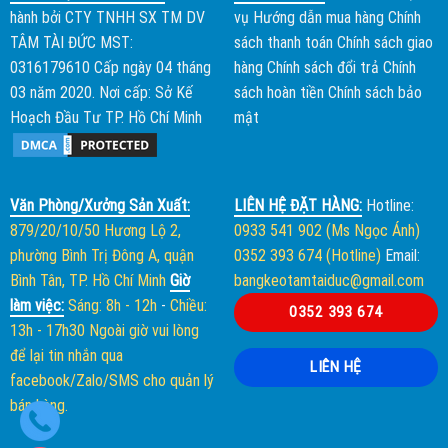
hành bởi
CTY TNHH SX TM DV
vụ
Hướng dẫn mua hàng
Chính
TÂM TÀI ĐỨC
MST:
sách thanh toán
Chính sách giao
0316179610 Cấp ngày 04 tháng
hàng
Chính sách đổi trả
Chính
03 năm 2020. Nơi cấp: Sở Kế
sách hoàn tiền
Chính sách bảo
Hoạch Đầu Tư TP. Hồ Chí Minh
mật
Văn Phòng/Xưởng Sản Xuất:
LIÊN HỆ ĐẶT HÀNG:
Hotline:
879/20/10/50 Hương Lộ 2,
0933 541 902 (Ms Ngọc Ánh)
phường Bình Trị Đông A, quận
0352 393 674 (Hotline)
Email:
Bình Tân, TP. Hồ Chí Minh
Giờ
bangkeotamtaiduc@gmail.com
làm việc:
Sáng: 8h - 12h
-
Chiều:
0352 393 674
13h - 17h30
Ngoài giờ vui lòng
để lại tin nhắn qua
LIÊN HỆ
facebook/Zalo/SMS cho quản lý
bán hàng.