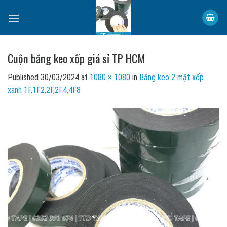
Skip
to
content
Cuộn băng keo xốp giá sỉ TP HCM
Published
30/03/2024
at
1080 × 1080
in
Băng keo 2 mặt xốp
xanh 1F,1F2,2F,2F4,4F8