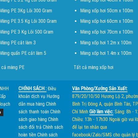
Màng PE 3Kg Lõi 300 Gram
Màng xốp hơi 50cm x 100m
Màng PE 3.5 Kg Lõi 300 Gram
Màng xốp hơi 60cm x 100m
Màng PE 3 Kg Lõi 500 Gram
Màng xốp hơi 70cm x 100m
Màng PE cắt làm 3
Màng xốp hơi 1.2m x 100m
Màng quấn PE cắt làm 5
Màng xốp hơi 1.4m x 100m
 cả màng PE
Tất cả màng xốp hơi
TNHH
CHÍNH SÁCH :
Điều
Văn Phòng/Xưởng Sản Xuất:
Cấp
khoản dịch vụ
Hướng
879/20/10/50 Hương Lộ 2, phườ
Hoạch
dẫn mua hàng
Chính
Bình Trị Đông A, quận Bình Tân, TP
sách thanh toán
Chính
Chí Minh
Giờ làm việc:
Sáng: 8h - 
sách giao hàng
Chính
Chiều: 13h - 17h30
Ngoài giờ vui l
sách đổi trả
Chính sách
để lại tin nhắn qua
hoàn tiền
Chính sách
facebook/Zalo/SMS cho quản lý 