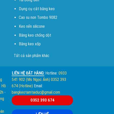
Dụng cụ cắt băng keo
Cao su non Tombo 9082
Keo nến silicone
Băng keo chống dột
Băng keo xốp
Tất cả sản phẩm khác
LIÊN HỆ ĐẶT HÀNG:
Hotline:
0933
ng
541 902 (Ms Ngọc Ánh)
0352 393
. Hồ
674 (Hotline)
Email:
12h
-
bangkeotamtaiduc@gmail.com
òng
0352 393 674
bán