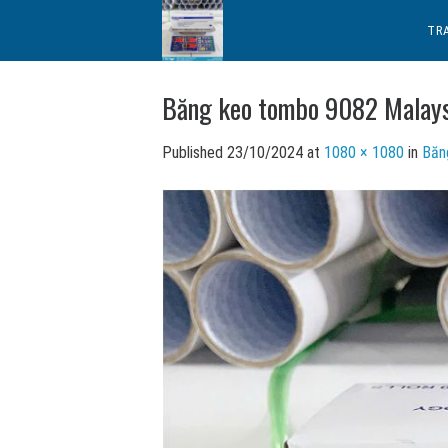
Skip
TR
to
content
Băng keo tombo 9082 Malay
Published
23/10/2024
at
1080 × 1080
in
Băn