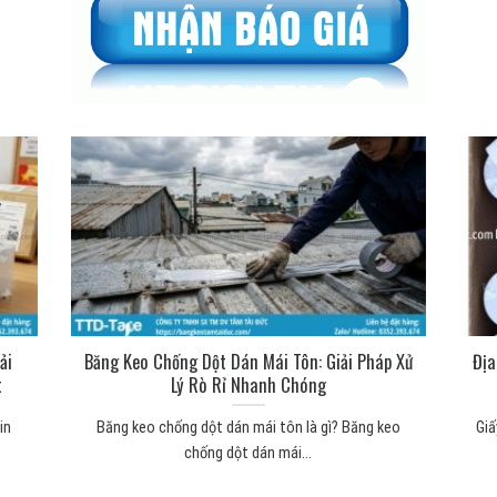
ải
Băng Keo Chống Dột Dán Mái Tôn: Giải Pháp Xử
Địa
t
Lý Rò Rỉ Nhanh Chóng
in
Băng keo chống dột dán mái tôn là gì? Băng keo
Giấ
chống dột dán mái...