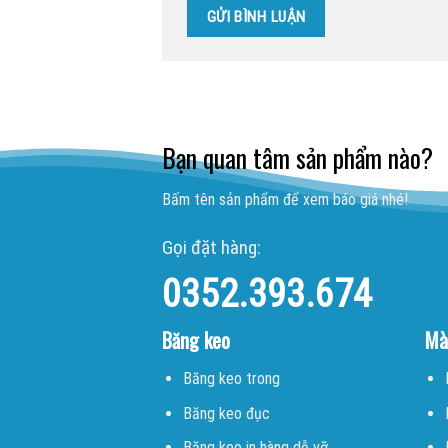
Bạn quan tâm sản phẩm nào?
Bấm tên sản phẩm để xem báo giá nhé!
Gọi đặt hàng:
0352.393.674
Băng keo
Mà
Băng keo trong
Băng keo đục
Băng keo in hàng dễ vỡ