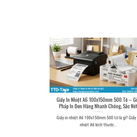
ng để làm gì? Công
Giấy In Nhiệt A6 100x150mm 500 Tờ – Gi
 thực tế
Pháp In Đơn Hàng Nhanh Chóng, Sắc Né
 mút xốp Băng keo 2
Giấy in nhiệt A6 100x150mm 500 tờ là gì? Giấy 
...
nhiệt A6 kích thước...