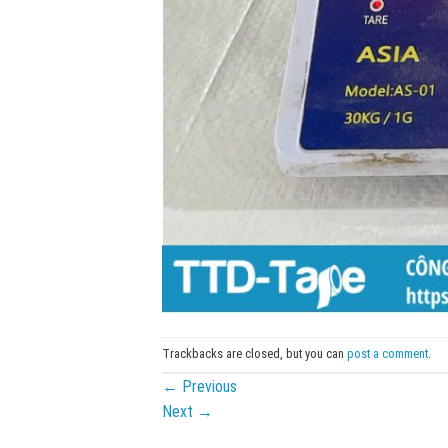
Trackbacks are closed, but you can
post a comment
.
←
Previous
Next
→