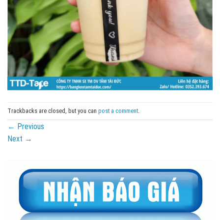
Trackbacks are closed, but you can
post a comment
.
←
Previous
Next
→