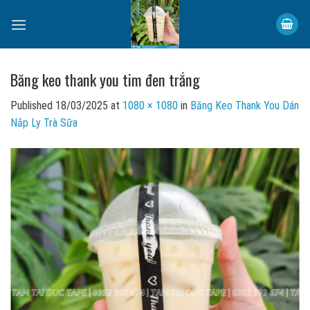
Skip
to
content
Băng keo thank you tim đen trắng
Published
18/03/2025
at
1080 × 1080
in
Băng Keo Thank You Dán
Nắp Ly Trà Sữa