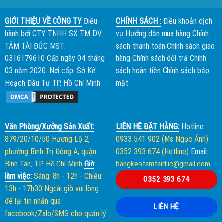
GIỚI THIỆU VỀ CÔNG TY
Điều
CHÍNH SÁCH :
Điều khoản dịch
hành bởi
CTY TNHH SX TM DV
vụ
Hướng dẫn mua hàng
Chính
TÂM TÀI ĐỨC
MST:
sách thanh toán
Chính sách giao
0316179610 Cấp ngày 04 tháng
hàng
Chính sách đổi trả
Chính
03 năm 2020. Nơi cấp: Sở Kế
sách hoàn tiền
Chính sách bảo
Hoạch Đầu Tư TP. Hồ Chí Minh
mật
Văn Phòng/Xưởng Sản Xuất:
LIÊN HỆ ĐẶT HÀNG:
Hotline:
879/20/10/50 Hương Lộ 2,
0933 541 902 (Ms Ngọc Ánh)
phường Bình Trị Đông A, quận
0352 393 674 (Hotline)
Email:
Bình Tân, TP. Hồ Chí Minh
Giờ
bangkeotamtaiduc@gmail.com
làm việc:
Sáng: 8h - 12h
-
Chiều:
0352 393 674
13h - 17h30
Ngoài giờ vui lòng
để lại tin nhắn qua
LIÊN HỆ
facebook/Zalo/SMS cho quản lý