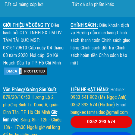
Tất cả màng xốp hơi
Tất cả sản phẩm khác
GIỚI THIỆU VỀ CÔNG TY
Điều
CHÍNH SÁCH :
Điều khoản dịch
hành bởi
CTY TNHH SX TM DV
vụ
Hướng dẫn mua hàng
Chính
TÂM TÀI ĐỨC
MST:
sách thanh toán
Chính sách giao
0316179610 Cấp ngày 04 tháng
hàng
Chính sách đổi trả
Chính
03 năm 2020. Nơi cấp: Sở Kế
sách hoàn tiền
Chính sách bảo
Hoạch Đầu Tư TP. Hồ Chí Minh
mật
Văn Phòng/Xưởng Sản Xuất:
LIÊN HỆ ĐẶT HÀNG:
Hotline:
879/20/10/50 Hương Lộ 2,
0933 541 902 (Ms Ngọc Ánh)
phường Bình Trị Đông A, quận
0352 393 674 (Hotline)
Email:
Bình Tân, TP. Hồ Chí Minh
Giờ
bangkeotamtaiduc@gmail.com
làm việc:
Sáng: 8h - 12h
-
Chiều:
0352 393 674
13h - 17h30
Ngoài giờ vui lòng
để lại tin nhắn qua