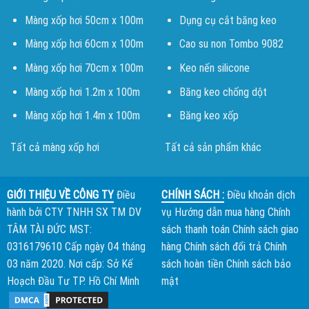
Màng xốp hơi 50cm x 100m
Dụng cụ cắt băng keo
Màng xốp hơi 60cm x 100m
Cao su non Tombo 9082
Màng xốp hơi 70cm x 100m
Keo nến silicone
Màng xốp hơi 1.2m x 100m
Băng keo chống dột
Màng xốp hơi 1.4m x 100m
Băng keo xốp
Tất cả màng xốp hơi
Tất cả sản phẩm khác
GIỚI THIỆU VỀ CÔNG TY
Điều
CHÍNH SÁCH :
Điều khoản dịch
hành bởi
CTY TNHH SX TM DV
vụ
Hướng dẫn mua hàng
Chính
TÂM TÀI ĐỨC
MST:
sách thanh toán
Chính sách giao
0316179610 Cấp ngày 04 tháng
hàng
Chính sách đổi trả
Chính
03 năm 2020. Nơi cấp: Sở Kế
sách hoàn tiền
Chính sách bảo
Hoạch Đầu Tư TP. Hồ Chí Minh
mật