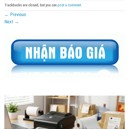
Trackbacks are closed, but you can
post a comment
.
←
Previous
Next
→