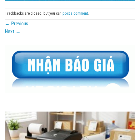
Trackbacks are closed, but you can
post a comment
.
←
Previous
Next
→