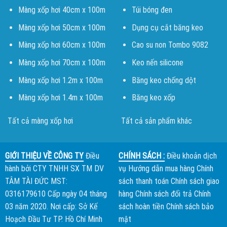
Màng xốp hơi 40cm x 100m
Túi bóng đen
Màng xốp hơi 50cm x 100m
Dụng cụ cắt băng keo
Màng xốp hơi 60cm x 100m
Cao su non Tombo 9082
Màng xốp hơi 70cm x 100m
Keo nến silicone
Màng xốp hơi 1.2m x 100m
Băng keo chống dột
Màng xốp hơi 1.4m x 100m
Băng keo xốp
Tất cả màng xốp hơi
Tất cả sản phẩm khác
GIỚI THIỆU VỀ CÔNG TY
Điều
CHÍNH SÁCH :
Điều khoản dịch
hành bởi
CTY TNHH SX TM DV
vụ
Hướng dẫn mua hàng
Chính
TÂM TÀI ĐỨC
MST:
sách thanh toán
Chính sách giao
0316179610 Cấp ngày 04 tháng
hàng
Chính sách đổi trả
Chính
03 năm 2020. Nơi cấp: Sở Kế
sách hoàn tiền
Chính sách bảo
Hoạch Đầu Tư TP. Hồ Chí Minh
mật