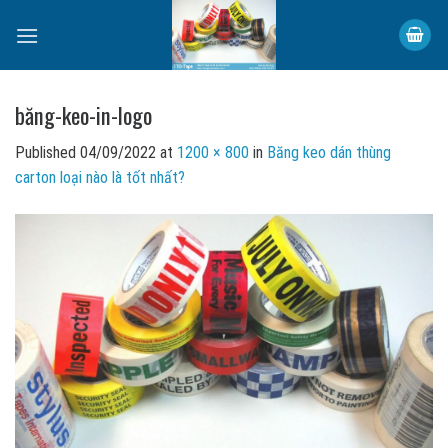
Skip
to
content
băng-keo-in-logo
Published
04/09/2022
at
1200 × 800
in
Băng keo dán thùng
carton loại nào là tốt nhất?