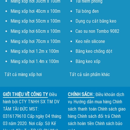
Màng xốp hơi 30cm x 100m
Túi niêm phong
Màng xốp hơi 40cm x 100m
Túi bóng đen
Màng xốp hơi 50cm x 100m
Dụng cụ cắt băng keo
Màng xốp hơi 60cm x 100m
Cao su non Tombo 9082
Màng xốp hơi 70cm x 100m
Keo nến silicone
Màng xốp hơi 1.2m x 100m
Băng keo chống dột
Màng xốp hơi 1.4m x 100m
Băng keo xốp
Tất cả màng xốp hơi
Tất cả sản phẩm khác
GIỚI THIỆU VỀ CÔNG TY
Điều
CHÍNH SÁCH :
Điều khoản dịch
hành bởi
CTY TNHH SX TM DV
vụ
Hướng dẫn mua hàng
Chính
TÂM TÀI ĐỨC
MST:
sách thanh toán
Chính sách giao
0316179610 Cấp ngày 04 tháng
hàng
Chính sách đổi trả
Chính
03 năm 2020. Nơi cấp: Sở Kế
sách hoàn tiền
Chính sách bảo