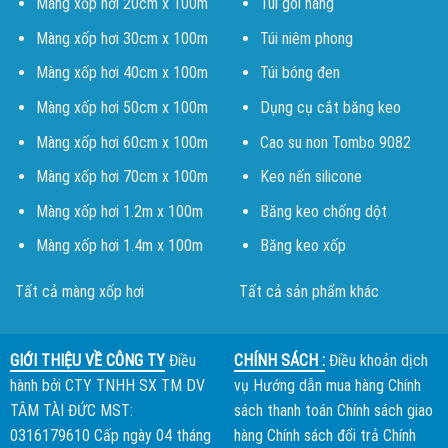
Màng xốp hơi 20cm x 100m
Túi gói hàng
Màng xốp hơi 30cm x 100m
Túi niêm phong
Màng xốp hơi 40cm x 100m
Túi bóng đen
Màng xốp hơi 50cm x 100m
Dụng cụ cắt băng keo
Màng xốp hơi 60cm x 100m
Cao su non Tombo 9082
Màng xốp hơi 70cm x 100m
Keo nến silicone
Màng xốp hơi 1.2m x 100m
Băng keo chống dột
Màng xốp hơi 1.4m x 100m
Băng keo xốp
Tất cả màng xốp hơi
Tất cả sản phẩm khác
GIỚI THIỆU VỀ CÔNG TY
Điều
CHÍNH SÁCH :
Điều khoản dịch
hành bởi
CTY TNHH SX TM DV
vụ
Hướng dẫn mua hàng
Chính
TÂM TÀI ĐỨC
MST:
sách thanh toán
Chính sách giao
0316179610 Cấp ngày 04 tháng
hàng
Chính sách đổi trả
Chính