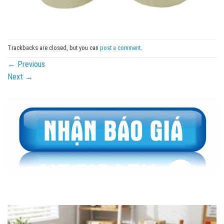
Trackbacks are closed, but you can
post a comment
.
←
Previous
Next
→