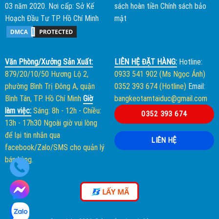
03 năm 2020. Nơi cấp: Sở Kế
sách hoàn tiền
Chính sách bảo
Hoạch Đầu Tư TP. Hồ Chí Minh
mật
Văn Phòng/Xưởng Sản Xuất:
LIÊN HỆ ĐẶT HÀNG:
Hotline:
879/20/10/50 Hương Lộ 2,
0933 541 902 (Ms Ngọc Ánh)
phường Bình Trị Đông A, quận
0352 393 674 (Hotline)
Email:
Bình Tân, TP. Hồ Chí Minh
Giờ
bangkeotamtaiduc@gmail.com
làm việc:
Sáng: 8h - 12h
-
Chiều:
0352 393 674
13h - 17h30
Ngoài giờ vui lòng
để lại tin nhắn qua
LIÊN HỆ
facebook/Zalo/SMS cho quản lý
bán hàng.
LẤY MÃ