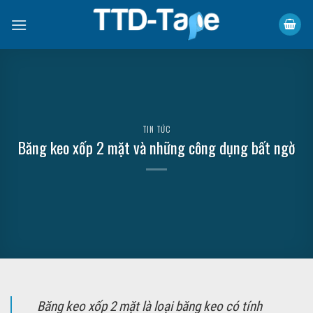
Skip
to
content
TIN TỨC
Băng keo xốp 2 mặt và những công dụng bất ngờ
Băng keo xốp 2 mặt là loại băng keo có tính