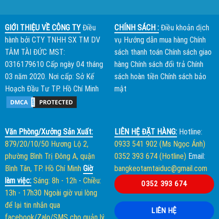
GIỚI THIỆU VỀ CÔNG TY
Điều
CHÍNH SÁCH :
Điều khoản dịch
hành bởi
CTY TNHH SX TM DV
vụ
Hướng dẫn mua hàng
Chính
TÂM TÀI ĐỨC
MST:
sách thanh toán
Chính sách giao
0316179610 Cấp ngày 04 tháng
hàng
Chính sách đổi trả
Chính
03 năm 2020. Nơi cấp: Sở Kế
sách hoàn tiền
Chính sách bảo
Hoạch Đầu Tư TP. Hồ Chí Minh
mật
Văn Phòng/Xưởng Sản Xuất:
LIÊN HỆ ĐẶT HÀNG:
Hotline:
879/20/10/50 Hương Lộ 2,
0933 541 902 (Ms Ngọc Ánh)
phường Bình Trị Đông A, quận
0352 393 674 (Hotline)
Email:
Bình Tân, TP. Hồ Chí Minh
Giờ
bangkeotamtaiduc@gmail.com
làm việc:
Sáng: 8h - 12h
-
Chiều:
0352 393 674
13h - 17h30
Ngoài giờ vui lòng
để lại tin nhắn qua
LIÊN HỆ
facebook/Zalo/SMS cho quản lý