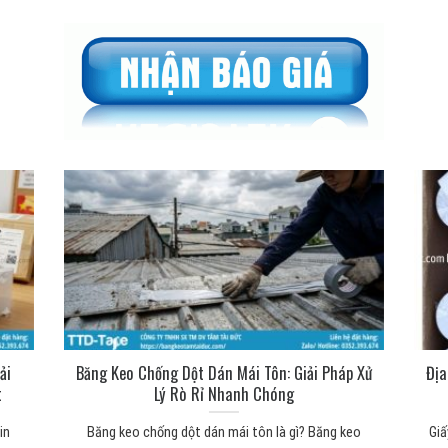
ải
Băng Keo Chống Dột Dán Mái Tôn: Giải Pháp Xử
Địa
t
Lý Rò Rỉ Nhanh Chóng
in
Băng keo chống dột dán mái tôn là gì? Băng keo
Giấ