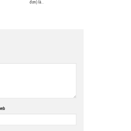
đơn) là...
web