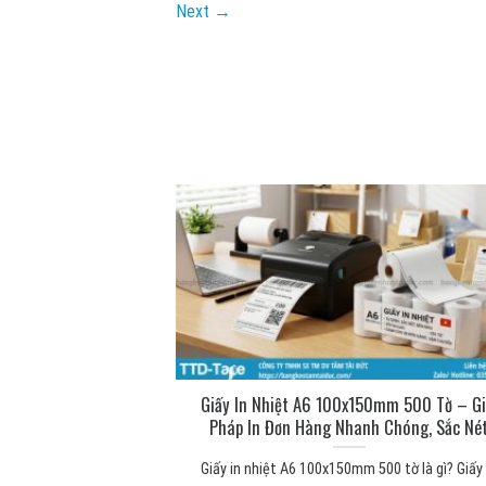
Next
→
ng để làm gì? Công
Giấy In Nhiệt A6 100x150mm 500 Tờ – Gi
 thực tế
Pháp In Đơn Hàng Nhanh Chóng, Sắc Né
 mút xốp Băng keo 2
Giấy in nhiệt A6 100x150mm 500 tờ là gì? Giấy 