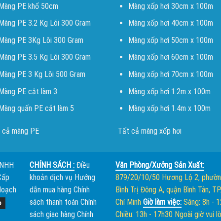
Màng PE khổ 50cm
Màng xốp hơi 30cm x 100m
Màng PE 3.2 Kg Lõi 300 Gram
Màng xốp hơi 40cm x 100m
Màng PE 3Kg Lõi 300 Gram
Màng xốp hơi 50cm x 100m
Màng PE 3.5 Kg Lõi 300 Gram
Màng xốp hơi 60cm x 100m
Màng PE 3 Kg Lõi 500 Gram
Màng xốp hơi 70cm x 100m
Màng PE cắt làm 3
Màng xốp hơi 1.2m x 100m
Màng quấn PE cắt làm 5
Màng xốp hơi 1.4m x 100m
 cả màng PE
Tất cả màng xốp hơi
TNHH
CHÍNH SÁCH :
Điều
Văn Phòng/Xưởng Sản Xuất:
Cấp
khoản dịch vụ
Hướng
879/20/10/50 Hương Lộ 2, phườ
Hoạch
dẫn mua hàng
Chính
Bình Trị Đông A, quận Bình Tân, TP
sách thanh toán
Chính
Chí Minh
Giờ làm việc:
Sáng: 8h - 
sách giao hàng
Chính
Chiều: 13h - 17h30
Ngoài giờ vui l