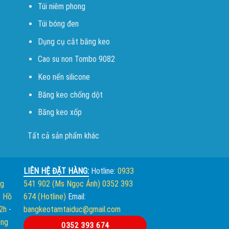
Túi niêm phong
Túi bóng đen
Dụng cụ cắt băng keo
Cao su non Tombo 9082
Keo nến silicone
Băng keo chống dột
Băng keo xốp
Tất cả sản phẩm khác
LIÊN HỆ ĐẶT HÀNG:
Hotline:
0933
ng
541 902 (Ms Ngọc Ánh)
0352 393
. Hồ
674 (Hotline)
Email:
12h
-
bangkeotamtaiduc@gmail.com
òng
0352 393 674