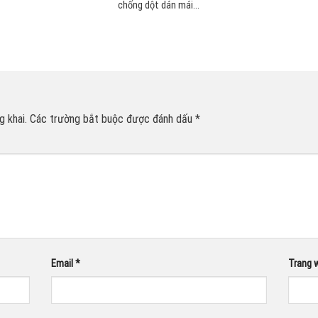
chống dột dán mái...
 khai.
Các trường bắt buộc được đánh dấu
*
Email
*
Trang 