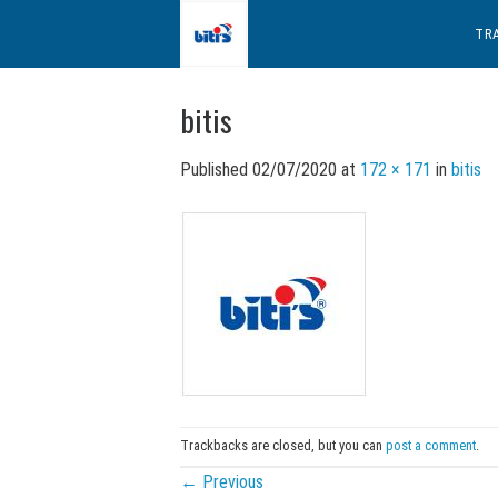
Skip
TR
to
content
bitis
Published
02/07/2020
at
172 × 171
in
bitis
Trackbacks are closed, but you can
post a comment
.
←
Previous