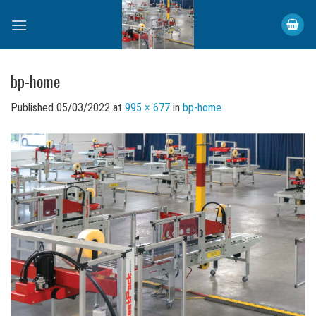
Skip
to
content
bp-home
Published
05/03/2022
at
995 × 677
in
bp-home