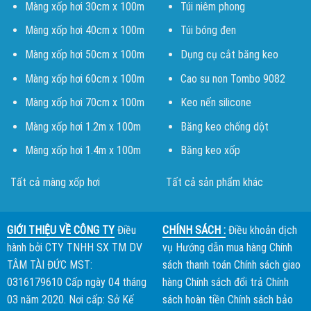
Màng xốp hơi 30cm x 100m
Túi niêm phong
Màng xốp hơi 40cm x 100m
Túi bóng đen
Màng xốp hơi 50cm x 100m
Dụng cụ cắt băng keo
Màng xốp hơi 60cm x 100m
Cao su non Tombo 9082
Màng xốp hơi 70cm x 100m
Keo nến silicone
Màng xốp hơi 1.2m x 100m
Băng keo chống dột
Màng xốp hơi 1.4m x 100m
Băng keo xốp
Tất cả màng xốp hơi
Tất cả sản phẩm khác
GIỚI THIỆU VỀ CÔNG TY
Điều
CHÍNH SÁCH :
Điều khoản dịch
hành bởi
CTY TNHH SX TM DV
vụ
Hướng dẫn mua hàng
Chính
TÂM TÀI ĐỨC
MST:
sách thanh toán
Chính sách giao
0316179610 Cấp ngày 04 tháng
hàng
Chính sách đổi trả
Chính
03 năm 2020. Nơi cấp: Sở Kế
sách hoàn tiền
Chính sách bảo