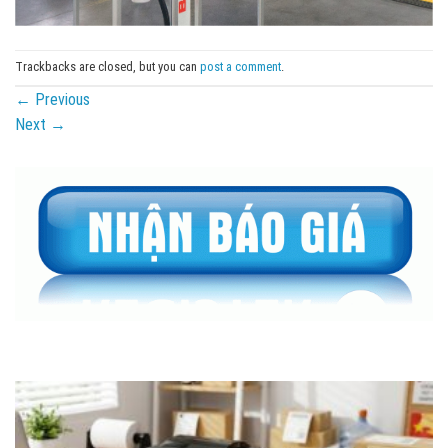
Trackbacks are closed, but you can
post a comment
.
←
Previous
Next
→