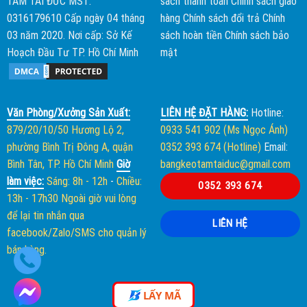
TÂM TÀI ĐỨC
MST:
sách thanh toán
Chính sách giao
0316179610 Cấp ngày 04 tháng
hàng
Chính sách đổi trả
Chính
03 năm 2020. Nơi cấp: Sở Kế
sách hoàn tiền
Chính sách bảo
Hoạch Đầu Tư TP. Hồ Chí Minh
mật
Văn Phòng/Xưởng Sản Xuất:
LIÊN HỆ ĐẶT HÀNG:
Hotline:
879/20/10/50 Hương Lộ 2,
0933 541 902 (Ms Ngọc Ánh)
phường Bình Trị Đông A, quận
0352 393 674 (Hotline)
Email:
Bình Tân, TP. Hồ Chí Minh
Giờ
bangkeotamtaiduc@gmail.com
làm việc:
Sáng: 8h - 12h
-
Chiều:
0352 393 674
13h - 17h30
Ngoài giờ vui lòng
để lại tin nhắn qua
LIÊN HỆ
facebook/Zalo/SMS cho quản lý
bán hàng.
LẤY MÃ