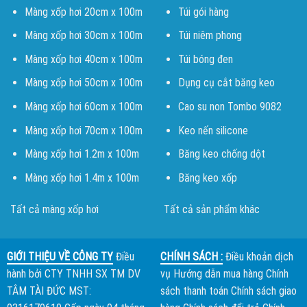
Màng xốp hơi 20cm x 100m
Túi gói hàng
Màng xốp hơi 30cm x 100m
Túi niêm phong
Màng xốp hơi 40cm x 100m
Túi bóng đen
Màng xốp hơi 50cm x 100m
Dụng cụ cắt băng keo
Màng xốp hơi 60cm x 100m
Cao su non Tombo 9082
Màng xốp hơi 70cm x 100m
Keo nến silicone
Màng xốp hơi 1.2m x 100m
Băng keo chống dột
Màng xốp hơi 1.4m x 100m
Băng keo xốp
Tất cả màng xốp hơi
Tất cả sản phẩm khác
GIỚI THIỆU VỀ CÔNG TY
Điều
CHÍNH SÁCH :
Điều khoản dịch
hành bởi
CTY TNHH SX TM DV
vụ
Hướng dẫn mua hàng
Chính
TÂM TÀI ĐỨC
MST:
sách thanh toán
Chính sách giao