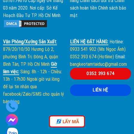
0316179610 Cấp ngày 04 tháng
hàng
Chính sách đổi trả
Chính
03 năm 2020. Nơi cấp: Sở Kế
sách hoàn tiền
Chính sách bảo
Hoạch Đầu Tư TP. Hồ Chí Minh
mật
Văn Phòng/Xưởng Sản Xuất:
LIÊN HỆ ĐẶT HÀNG:
Hotline:
879/20/10/50 Hương Lộ 2,
0933 541 902 (Ms Ngọc Ánh)
phường Bình Trị Đông A, quận
0352 393 674 (Hotline)
Email:
Bình Tân, TP. Hồ Chí Minh
Giờ
bangkeotamtaiduc@gmail.com
làm việc:
Sáng: 8h - 12h
-
Chiều:
0352 393 674
13h - 17h30
Ngoài giờ vui lòng
để lại tin nhắn qua
LIÊN HỆ
facebook/Zalo/SMS cho quản lý
bán hàng.
LẤY MÃ