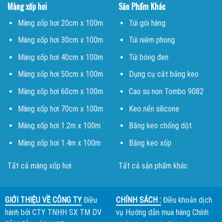
Màng xốp hơi
Sản Phẩm Khác
Màng xốp hơi 20cm x 100m
Túi gói hàng
Màng xốp hơi 30cm x 100m
Túi niêm phong
Màng xốp hơi 40cm x 100m
Túi bóng đen
Màng xốp hơi 50cm x 100m
Dụng cụ cắt băng keo
Màng xốp hơi 60cm x 100m
Cao su non Tombo 9082
Màng xốp hơi 70cm x 100m
Keo nến silicone
Màng xốp hơi 1.2m x 100m
Băng keo chống dột
Màng xốp hơi 1.4m x 100m
Băng keo xốp
Tất cả màng xốp hơi
Tất cả sản phẩm khác
GIỚI THIỆU VỀ CÔNG TY
Điều
CHÍNH SÁCH :
Điều khoản dịch
hành bởi
CTY TNHH SX TM DV
vụ
Hướng dẫn mua hàng
Chính