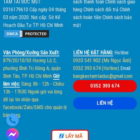
TÂM TÀI ĐỨC
MST:
sách thanh toán
Chính sách giao
0316179610 Cấp ngày 04 tháng
hàng
Chính sách đổi trả
Chính
03 năm 2020. Nơi cấp: Sở Kế
sách hoàn tiền
Chính sách bảo
Hoạch Đầu Tư TP. Hồ Chí Minh
mật
Văn Phòng/Xưởng Sản Xuất:
LIÊN HỆ ĐẶT HÀNG:
Hotline:
879/20/10/50 Hương Lộ 2,
0933 541 902 (Ms Ngọc Ánh)
phường Bình Trị Đông A, quận
0352 393 674 (Hotline)
Email:
Bình Tân, TP. Hồ Chí Minh
Giờ
bangkeotamtaiduc@gmail.com
làm việc:
Sáng: 8h - 12h
-
Chiều:
0352 393 674
13h - 17h30
Ngoài giờ vui lòng
để lại tin nhắn qua
LIÊN HỆ
facebook/Zalo/SMS cho quản lý
bán hàng.
LẤY MÃ