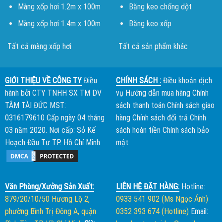
Màng xốp hơi 1.2m x 100m
Băng keo chống dột
Màng xốp hơi 1.4m x 100m
Băng keo xốp
Tất cả màng xốp hơi
Tất cả sản phẩm khác
GIỚI THIỆU VỀ CÔNG TY
Điều
CHÍNH SÁCH :
Điều khoản dịch
hành bởi
CTY TNHH SX TM DV
vụ
Hướng dẫn mua hàng
Chính
TÂM TÀI ĐỨC
MST:
sách thanh toán
Chính sách giao
0316179610 Cấp ngày 04 tháng
hàng
Chính sách đổi trả
Chính
03 năm 2020. Nơi cấp: Sở Kế
sách hoàn tiền
Chính sách bảo
Hoạch Đầu Tư TP. Hồ Chí Minh
mật
Văn Phòng/Xưởng Sản Xuất:
LIÊN HỆ ĐẶT HÀNG:
Hotline:
879/20/10/50 Hương Lộ 2,
0933 541 902 (Ms Ngọc Ánh)
phường Bình Trị Đông A, quận
0352 393 674 (Hotline)
Email: