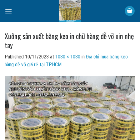
Skip
to
content
Xưởng sản xuất băng keo in chữ hàng dễ vỡ xin nhẹ
tay
Published
10/11/2023
at
1080 × 1080
in
Địa chỉ mua băng keo
hàng dễ vỡ giá rẻ tại TPHCM