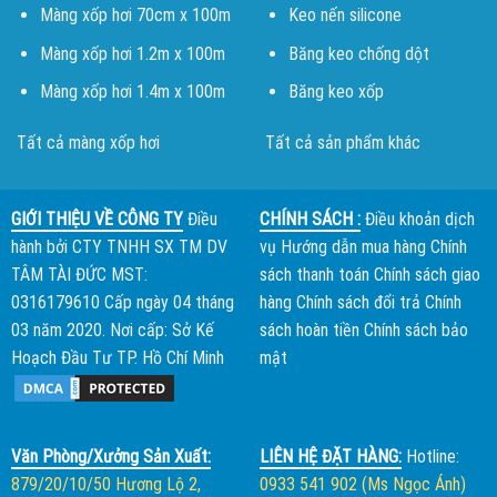
Màng xốp hơi 70cm x 100m
Keo nến silicone
Màng xốp hơi 1.2m x 100m
Băng keo chống dột
Màng xốp hơi 1.4m x 100m
Băng keo xốp
Tất cả màng xốp hơi
Tất cả sản phẩm khác
GIỚI THIỆU VỀ CÔNG TY
Điều
CHÍNH SÁCH :
Điều khoản dịch
hành bởi
CTY TNHH SX TM DV
vụ
Hướng dẫn mua hàng
Chính
TÂM TÀI ĐỨC
MST:
sách thanh toán
Chính sách giao
0316179610 Cấp ngày 04 tháng
hàng
Chính sách đổi trả
Chính
03 năm 2020. Nơi cấp: Sở Kế
sách hoàn tiền
Chính sách bảo
Hoạch Đầu Tư TP. Hồ Chí Minh
mật
Văn Phòng/Xưởng Sản Xuất:
LIÊN HỆ ĐẶT HÀNG:
Hotline:
879/20/10/50 Hương Lộ 2,
0933 541 902 (Ms Ngọc Ánh)