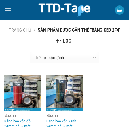
Skip
to
content
TRANG CHỦ
/
SẢN PHẨM ĐƯỢC GẮN THẺ “BĂNG KEO 2F4”
LỌC
BĂNG KEO
BĂNG KEO
Băng keo xốp đỏ
Băng keo xốp xanh
24mm dài 5 mét
24mm dài 5 mét