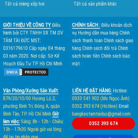
Tất cả màng xốp hơi
Tất cả sản phẩm khác
GIỚI THIỆU VỀ CÔNG TY
Điều
CHÍNH SÁCH :
Điều khoản dịch
hành bởi
CTY TNHH SX TM DV
vụ
Hướng dẫn mua hàng
Chính
TÂM TÀI ĐỨC
MST:
sách thanh toán
Chính sách giao
0316179610 Cấp ngày 04 tháng
hàng
Chính sách đổi trả
Chính
03 năm 2020. Nơi cấp: Sở Kế
sách hoàn tiền
Chính sách bảo
Hoạch Đầu Tư TP. Hồ Chí Minh
mật
Văn Phòng/Xưởng Sản Xuất:
LIÊN HỆ ĐẶT HÀNG:
Hotline:
879/20/10/50 Hương Lộ 2,
0933 541 902 (Ms Ngọc Ánh)
phường Bình Trị Đông A, quận
0352 393 674 (Hotline)
Email:
Bình Tân, TP. Hồ Chí Minh
Giờ
bangkeotamtaiduc@gmail.com
làm việc:
Sáng: 8h - 12h
-
Chiều:
0352 393 674
13h - 17h30
Ngoài giờ vui lòng
để lại tin nhắn qua