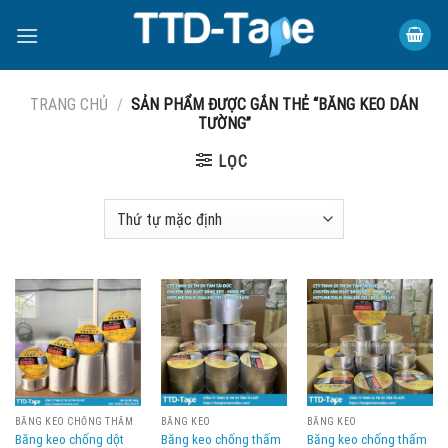
Skip
to
content
TRANG CHỦ
/
SẢN PHẨM ĐƯỢC GẮN THẺ “BĂNG KEO DÁN
TƯỜNG”
LỌC
BĂNG KEO CHỐNG THẤM
BĂNG KEO
BĂNG KEO
Băng keo chống dột
Băng keo chống thấm
Băng keo chống thấm