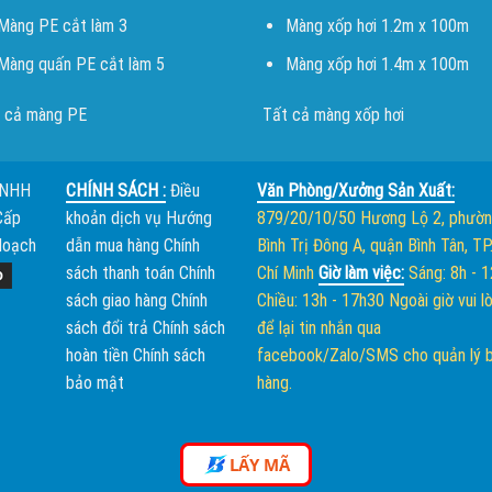
Màng PE cắt làm 3
Màng xốp hơi 1.2m x 100m
Màng quấn PE cắt làm 5
Màng xốp hơi 1.4m x 100m
 cả màng PE
Tất cả màng xốp hơi
TNHH
CHÍNH SÁCH :
Điều
Văn Phòng/Xưởng Sản Xuất:
Cấp
khoản dịch vụ
Hướng
879/20/10/50 Hương Lộ 2, phườ
Hoạch
dẫn mua hàng
Chính
Bình Trị Đông A, quận Bình Tân, TP
sách thanh toán
Chính
Chí Minh
Giờ làm việc:
Sáng: 8h - 
sách giao hàng
Chính
Chiều: 13h - 17h30
Ngoài giờ vui l
sách đổi trả
Chính sách
để lại tin nhắn qua
hoàn tiền
Chính sách
facebook/Zalo/SMS cho quản lý 
bảo mật
hàng.
LẤY MÃ