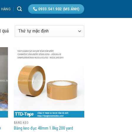
T HÀNG
0933.541.902 (MS ÁNH)
t quả
BĂNG KEO
n
Băng keo đục 48mm 1.8kg 200 yard