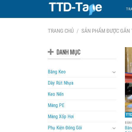
Skip
TR
to
content
TRANG CHỦ
/
SẢN PHẨM ĐƯỢC GẮN T
DANH MỤC
Băng Keo
Dây Rút Nhựa
Keo Nến
Màng PE
Màng Xốp Hơi
BĂN
Phụ Kiện Đóng Gói
Băn