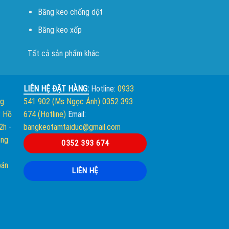
Băng keo chống dột
Băng keo xốp
Tất cả sản phẩm khác
LIÊN HỆ ĐẶT HÀNG:
Hotline:
0933
ng
541 902 (Ms Ngọc Ánh)
0352 393
. Hồ
674 (Hotline)
Email:
12h
-
bangkeotamtaiduc@gmail.com
òng
0352 393 674
bán
LIÊN HỆ