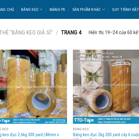
ANG CHỦ
BĂNG KEO
MÀNG PE
SẢN PHẨM KHÁC
QUY TRÌNH ĐẶ
HẺ “BĂNG KEO GIÁ SỈ”
/
TRANG 4
Hiển thị 19–24 của 60 kế
G KEO
BĂNG KEO
g keo đục 2.6kg 300 yard (48mm x
Băng keo đục 2kg 200 yard cây 6 cuộ