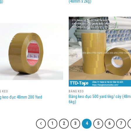
g)
(48mm x 2kg)
G KEO
BĂNG KEO
Băng keo đục 500 yard 6kg/ cây (48
g keo đục 48mm 200 Yard
6kg)
1
2
3
4
5
6
7