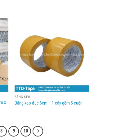
BĂNG KEO
mm x
Băng keo đục 6cm – 1 cây gồm 5 cuộn
8
9
10