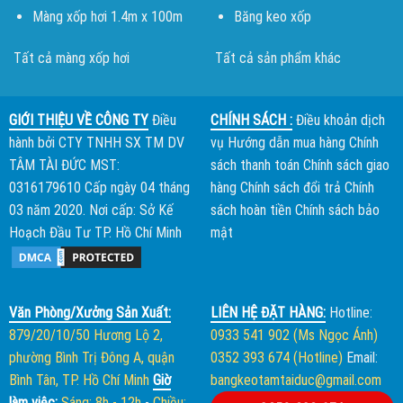
Màng xốp hơi 1.4m x 100m
Băng keo xốp
Tất cả màng xốp hơi
Tất cả sản phẩm khác
GIỚI THIỆU VỀ CÔNG TY
Điều
CHÍNH SÁCH :
Điều khoản dịch
hành bởi
CTY TNHH SX TM DV
vụ
Hướng dẫn mua hàng
Chính
TÂM TÀI ĐỨC
MST:
sách thanh toán
Chính sách giao
0316179610 Cấp ngày 04 tháng
hàng
Chính sách đổi trả
Chính
03 năm 2020. Nơi cấp: Sở Kế
sách hoàn tiền
Chính sách bảo
Hoạch Đầu Tư TP. Hồ Chí Minh
mật
Văn Phòng/Xưởng Sản Xuất:
LIÊN HỆ ĐẶT HÀNG:
Hotline:
879/20/10/50 Hương Lộ 2,
0933 541 902 (Ms Ngọc Ánh)
phường Bình Trị Đông A, quận
0352 393 674 (Hotline)
Email:
Bình Tân, TP. Hồ Chí Minh
Giờ
bangkeotamtaiduc@gmail.com
làm việc:
Sáng: 8h - 12h
-
Chiều: