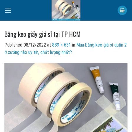
Skip
to
content
Băng keo giấy giá sỉ tại TP HCM
Published
08/12/2022
at
889 × 631
in
Mua băng keo giá sỉ quận 2
ở xưởng nào uy tín, chất lượng nhất?