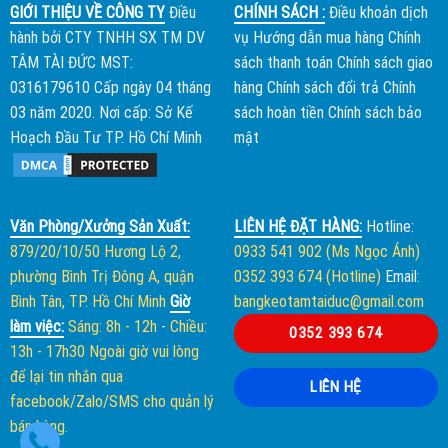
GIỚI THIỆU VỀ CÔNG TY
Điều
CHÍNH SÁCH :
Điều khoản dịch
hành bởi
CTY TNHH SX TM DV
vụ
Hướng dẫn mua hàng
Chính
TÂM TÀI ĐỨC
MST:
sách thanh toán
Chính sách giao
0316179610 Cấp ngày 04 tháng
hàng
Chính sách đổi trả
Chính
03 năm 2020. Nơi cấp: Sở Kế
sách hoàn tiền
Chính sách bảo
Hoạch Đầu Tư TP. Hồ Chí Minh
mật
Văn Phòng/Xưởng Sản Xuất:
LIÊN HỆ ĐẶT HÀNG:
Hotline:
879/20/10/50 Hương Lộ 2,
0933 541 902 (Ms Ngọc Ánh)
phường Bình Trị Đông A, quận
0352 393 674 (Hotline)
Email:
Bình Tân, TP. Hồ Chí Minh
Giờ
bangkeotamtaiduc@gmail.com
làm việc:
Sáng: 8h - 12h
-
Chiều:
0352 393 674
13h - 17h30
Ngoài giờ vui lòng
để lại tin nhắn qua
LIÊN HỆ
facebook/Zalo/SMS cho quản lý
bán hàng.