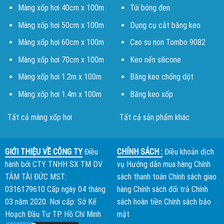
Màng xốp hơi 40cm x 100m
Túi bóng đen
Màng xốp hơi 50cm x 100m
Dụng cụ cắt băng keo
Màng xốp hơi 60cm x 100m
Cao su non Tombo 9082
Màng xốp hơi 70cm x 100m
Keo nến silicone
Màng xốp hơi 1.2m x 100m
Băng keo chống dột
Màng xốp hơi 1.4m x 100m
Băng keo xốp
Tất cả màng xốp hơi
Tất cả sản phẩm khác
GIỚI THIỆU VỀ CÔNG TY
Điều
CHÍNH SÁCH :
Điều khoản dịch
hành bởi
CTY TNHH SX TM DV
vụ
Hướng dẫn mua hàng
Chính
TÂM TÀI ĐỨC
MST:
sách thanh toán
Chính sách giao
0316179610 Cấp ngày 04 tháng
hàng
Chính sách đổi trả
Chính
03 năm 2020. Nơi cấp: Sở Kế
sách hoàn tiền
Chính sách bảo
Hoạch Đầu Tư TP. Hồ Chí Minh
mật