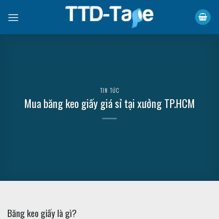
Skip
to
content
TIN TỨC
Mua băng keo giấy giá sỉ tại xưởng TP.HCM
Băng keo giấy là gì?