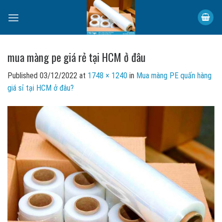
Skip
to
content
mua màng pe giá rẻ tại HCM ở đâu
Published
03/12/2022
at
1748 × 1240
in
Mua màng PE quấn hàng
giá sỉ tại HCM ở đâu?