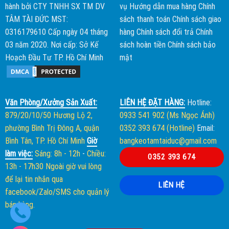
hành bởi
CTY TNHH SX TM DV
vụ
Hướng dẫn mua hàng
Chính
TÂM TÀI ĐỨC
MST:
sách thanh toán
Chính sách giao
0316179610 Cấp ngày 04 tháng
hàng
Chính sách đổi trả
Chính
03 năm 2020. Nơi cấp: Sở Kế
sách hoàn tiền
Chính sách bảo
Hoạch Đầu Tư TP. Hồ Chí Minh
mật
Văn Phòng/Xưởng Sản Xuất:
LIÊN HỆ ĐẶT HÀNG:
Hotline:
879/20/10/50 Hương Lộ 2,
0933 541 902 (Ms Ngọc Ánh)
phường Bình Trị Đông A, quận
0352 393 674 (Hotline)
Email:
Bình Tân, TP. Hồ Chí Minh
Giờ
bangkeotamtaiduc@gmail.com
làm việc:
Sáng: 8h - 12h
-
Chiều:
0352 393 674
13h - 17h30
Ngoài giờ vui lòng
để lại tin nhắn qua
LIÊN HỆ
facebook/Zalo/SMS cho quản lý
bán hàng.