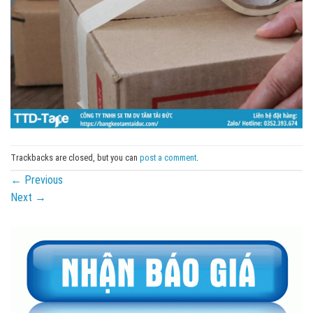
Trackbacks are closed, but you can
post a comment
.
←
Previous
Next
→