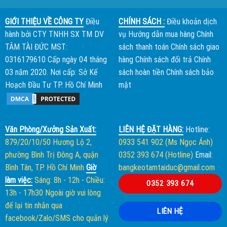
GIỚI THIỆU VỀ CÔNG TY
Điều
CHÍNH SÁCH :
Điều khoản dịch
hành bởi
CTY TNHH SX TM DV
vụ
Hướng dẫn mua hàng
Chính
TÂM TÀI ĐỨC
MST:
sách thanh toán
Chính sách giao
0316179610 Cấp ngày 04 tháng
hàng
Chính sách đổi trả
Chính
03 năm 2020. Nơi cấp: Sở Kế
sách hoàn tiền
Chính sách bảo
Hoạch Đầu Tư TP. Hồ Chí Minh
mật
Văn Phòng/Xưởng Sản Xuất:
LIÊN HỆ ĐẶT HÀNG:
Hotline:
879/20/10/50 Hương Lộ 2,
0933 541 902 (Ms Ngọc Ánh)
phường Bình Trị Đông A, quận
0352 393 674 (Hotline)
Email:
Bình Tân, TP. Hồ Chí Minh
Giờ
bangkeotamtaiduc@gmail.com
làm việc:
Sáng: 8h - 12h
-
Chiều:
0352 393 674
13h - 17h30
Ngoài giờ vui lòng
để lại tin nhắn qua
LIÊN HỆ
facebook/Zalo/SMS cho quản lý