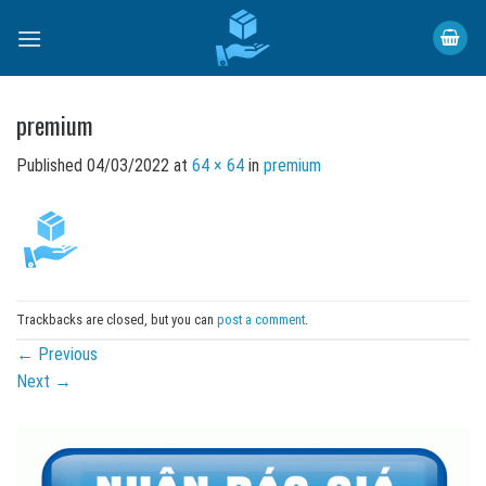
Skip
to
content
premium
Published
04/03/2022
at
64 × 64
in
premium
Trackbacks are closed, but you can
post a comment
.
←
Previous
Next
→