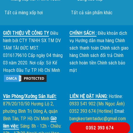
Tất cả màng xốp hơi
Tất cả sản phẩm khác
GIỚI THIỆU VỀ CÔNG TY
Điều
CHÍNH SÁCH :
Điều khoản dịch
hành bởi
CTY TNHH SX TM DV
vụ
Hướng dẫn mua hàng
Chính
TÂM TÀI ĐỨC
MST:
sách thanh toán
Chính sách giao
0316179610 Cấp ngày 04 tháng
hàng
Chính sách đổi trả
Chính
03 năm 2020. Nơi cấp: Sở Kế
sách hoàn tiền
Chính sách bảo
Hoạch Đầu Tư TP. Hồ Chí Minh
mật
Văn Phòng/Xưởng Sản Xuất:
LIÊN HỆ ĐẶT HÀNG:
Hotline:
879/20/10/50 Hương Lộ 2,
0933 541 902 (Ms Ngọc Ánh)
phường Bình Trị Đông A, quận
0352 393 674 (Hotline)
Email:
Bình Tân, TP. Hồ Chí Minh
Giờ
bangkeotamtaiduc@gmail.com
làm việc:
Sáng: 8h - 12h
-
Chiều:
0352 393 674