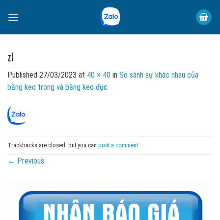
Skip
to
content
zl
Published
27/03/2023
at
40 × 40
in
So sánh sự khác nhau của
băng keo trong và băng keo đục
Trackbacks are closed, but you can
post a comment
.
←
Previous