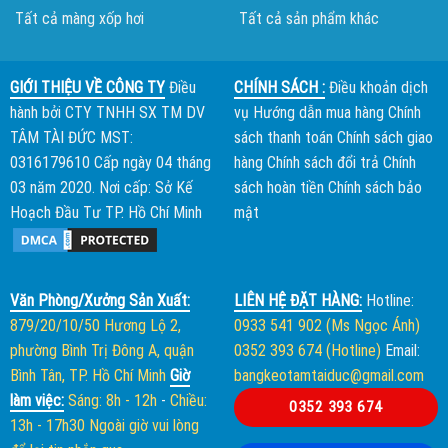
Tất cả màng xốp hơi
Tất cả sản phẩm khác
GIỚI THIỆU VỀ CÔNG TY
Điều
CHÍNH SÁCH :
Điều khoản dịch
hành bởi
CTY TNHH SX TM DV
vụ
Hướng dẫn mua hàng
Chính
TÂM TÀI ĐỨC
MST:
sách thanh toán
Chính sách giao
0316179610 Cấp ngày 04 tháng
hàng
Chính sách đổi trả
Chính
03 năm 2020. Nơi cấp: Sở Kế
sách hoàn tiền
Chính sách bảo
Hoạch Đầu Tư TP. Hồ Chí Minh
mật
Văn Phòng/Xưởng Sản Xuất:
LIÊN HỆ ĐẶT HÀNG:
Hotline:
879/20/10/50 Hương Lộ 2,
0933 541 902 (Ms Ngọc Ánh)
phường Bình Trị Đông A, quận
0352 393 674 (Hotline)
Email:
Bình Tân, TP. Hồ Chí Minh
Giờ
bangkeotamtaiduc@gmail.com
làm việc:
Sáng: 8h - 12h
-
Chiều:
0352 393 674
13h - 17h30
Ngoài giờ vui lòng