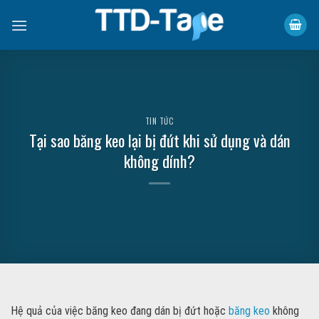
Skip
to
content
TIN TỨC
Tại sao băng keo lại bị đứt khi sử dụng và dán
không dính?
Hệ quả của việc băng keo đang dán bị đứt hoặc
băng keo
không