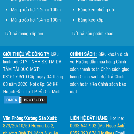
Màng xốp hơi 1.2m x 100m
Băng keo chống dột
Màng xốp hơi 1.4m x 100m
Băng keo xốp
Tất cả màng xốp hơi
Tất cả sản phẩm khác
GIỚI THIỆU VỀ CÔNG TY
Điều
CHÍNH SÁCH :
Điều khoản dịch
hành bởi
CTY TNHH SX TM DV
vụ
Hướng dẫn mua hàng
Chính
TÂM TÀI ĐỨC
MST:
sách thanh toán
Chính sách giao
0316179610 Cấp ngày 04 tháng
hàng
Chính sách đổi trả
Chính
03 năm 2020. Nơi cấp: Sở Kế
sách hoàn tiền
Chính sách bảo
Hoạch Đầu Tư TP. Hồ Chí Minh
mật
Văn Phòng/Xưởng Sản Xuất:
LIÊN HỆ ĐẶT HÀNG:
Hotline:
879/20/10/50 Hương Lộ 2,
0933 541 902 (Ms Ngọc Ánh)
phường Bình Trị Đông A, quận
0352 393 674 (Hotline)
Email: