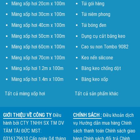
Màng xốp hơi 20cm x 100m
Túi gói hàng
Màng xốp hơi 30cm x 100m
Túi niêm phong
Màng xốp hơi 40cm x 100m
Túi bóng đen
Màng xốp hơi 50cm x 100m
Dụng cụ cắt băng keo
Màng xốp hơi 60cm x 100m
Cao su non Tombo 9082
Màng xốp hơi 70cm x 100m
Keo nến silicone
Màng xốp hơi 1.2m x 100m
Băng keo chống dột
Màng xốp hơi 1.4m x 100m
Băng keo xốp
Tất cả màng xốp hơi
Tất cả sản phẩm khác
GIỚI THIỆU VỀ CÔNG TY
Điều
CHÍNH SÁCH :
Điều khoản dịch
hành bởi
CTY TNHH SX TM DV
vụ
Hướng dẫn mua hàng
Chính
TÂM TÀI ĐỨC
MST:
sách thanh toán
Chính sách giao
0316179610 Cấp ngày 04 tháng
hàng
Chính sách đổi trả
Chính