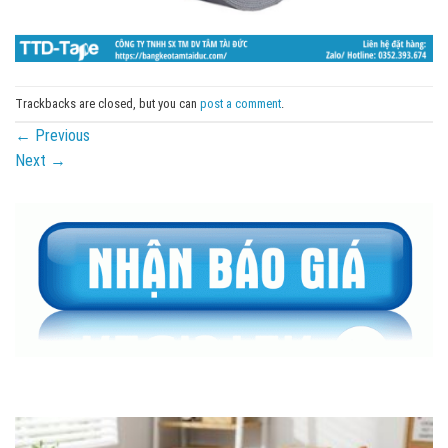
Trackbacks are closed, but you can
post a comment
.
←
Previous
Next
→