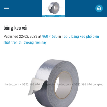
Skip
to
content
băng keo vải
Published
22/02/2023
at
960 × 680
in
Top 5 băng keo phổ biến
nhất trên thị trường hiện nay