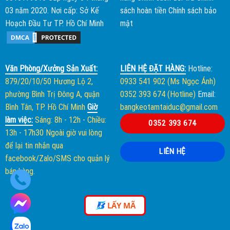
03 năm 2020. Nơi cấp: Sở Kế
sách hoàn tiền
Chính sách bảo
Hoạch Đầu Tư TP. Hồ Chí Minh
mật
Văn Phòng/Xưởng Sản Xuất:
LIÊN HỆ ĐẶT HÀNG:
Hotline:
879/20/10/50 Hương Lộ 2,
0933 541 902 (Ms Ngọc Ánh)
phường Bình Trị Đông A, quận
0352 393 674 (Hotline)
Email:
Bình Tân, TP. Hồ Chí Minh
Giờ
bangkeotamtaiduc@gmail.com
làm việc:
Sáng: 8h - 12h
-
Chiều:
0352 393 674
13h - 17h30
Ngoài giờ vui lòng
để lại tin nhắn qua
LIÊN HỆ
facebook/Zalo/SMS cho quản lý
bán hàng.
LẤY MÃ