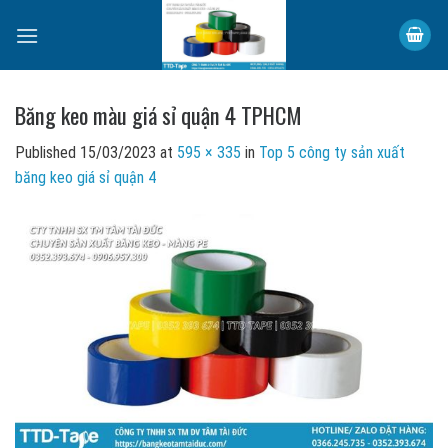
Skip
to
content
Băng keo màu giá sỉ quận 4 TPHCM
Published
15/03/2023
at
595 × 335
in
Top 5 công ty sản xuất
băng keo giá sỉ quận 4