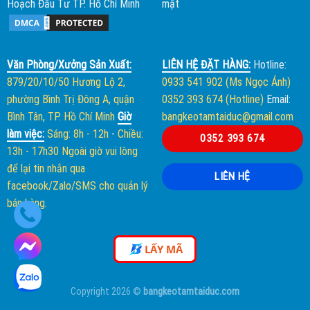
Hoạch Đầu Tư TP. Hồ Chí Minh
mật
Văn Phòng/Xưởng Sản Xuất:
LIÊN HỆ ĐẶT HÀNG:
Hotline:
879/20/10/50 Hương Lộ 2,
0933 541 902 (Ms Ngọc Ánh)
phường Bình Trị Đông A, quận
0352 393 674 (Hotline)
Email:
Bình Tân, TP. Hồ Chí Minh
Giờ
bangkeotamtaiduc@gmail.com
làm việc:
Sáng: 8h - 12h
-
Chiều:
0352 393 674
13h - 17h30
Ngoài giờ vui lòng
để lại tin nhắn qua
LIÊN HỆ
facebook/Zalo/SMS cho quản lý
bán hàng.
LẤY MÃ
Copyright 2026 ©
bangkeotamtaiduc.com