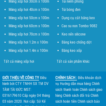
Màng xốp hơi 30cm x 100m
Túi niêm phong
Màng xốp hơi 40cm x 100m
Túi bóng đen
Màng xốp hơi 50cm x 100m
Dụng cụ cắt băng keo
Màng xốp hơi 60cm x 100m
Cao su non Tombo 9082
Màng xốp hơi 70cm x 100m
Keo nến silicone
Màng xốp hơi 1.2m x 100m
Băng keo chống dột
Màng xốp hơi 1.4m x 100m
Băng keo xốp
Tất cả màng xốp hơi
Tất cả sản phẩm khác
GIỚI THIỆU VỀ CÔNG TY
Điều
CHÍNH SÁCH :
Điều khoản dịch
hành bởi
CTY TNHH SX TM DV
vụ
Hướng dẫn mua hàng
Chính
TÂM TÀI ĐỨC
MST:
sách thanh toán
Chính sách giao
0316179610 Cấp ngày 04 tháng
hàng
Chính sách đổi trả
Chính
03 năm 2020. Nơi cấp: Sở Kế
sách hoàn tiền
Chính sách bảo